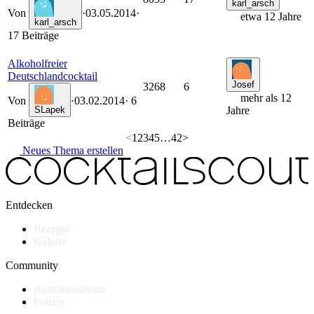
karl_arsch
Von
·
03.05.2014
·
etwa 12 Jahre
karl_arsch
17 Beiträge
Alkoholfreier
Deutschlandcocktail
Josef
3268
6
mehr als 12
Von
·
03.02.2014
· 6
SLapek
Jahre
Beiträge
<
1
2
3
4
5
…
42
>
Neues Thema erstellen
Entdecken
Rezepte
Galerie
Community
Aktivitätsstream
Forum