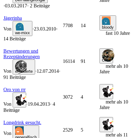
Jahre
·
03.03.2017
· 2 Beiträge
Jägerinha
7708
14
bloody
Von
·
23.03.2010
·
we-mixx
fast 10 Jahre
14 Beiträge
Bewertungen und
Rezeptänderungen
Orca
16114
91
mehr als 10
Von
·
12.07.2014
·
el_muerte
Jahre
91 Beiträge
Oro von rrr
rrr
3072
4
mehr als 10
Von
·
19.04.2013
· 4
rrr
Jahre
Beiträge
Longdrink gesucht.
rrr
2529
5
Von
mehr als 11
generalfisch