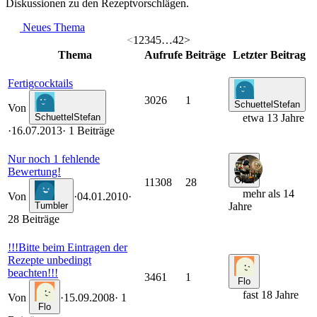
Diskussionen zu den Rezeptvorschlägen.
Neues Thema
<
1
2
3
4
5
…
42
>
Thema
Aufrufe
Beiträge
Letzter Beitrag
Fertigcocktails
3026
1
SchuettelStefan
Von
SchuettelStefan
etwa 13 Jahre
·
16.07.2013
· 1 Beiträge
Nur noch 1 fehlende
Bewertung!
Orca
11308
28
mehr als 14
Von
·
04.01.2010
·
Tumbler
Jahre
28 Beiträge
!!!Bitte beim Eintragen der
Rezepte unbedingt
beachten!!!
3461
1
Flo
fast 18 Jahre
Von
·
15.09.2008
· 1
Flo