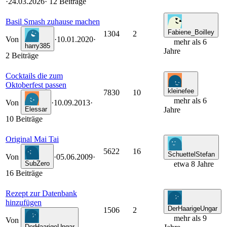
·
24.03.2026
· 12 Beiträge
Basil Smash zuhause machen
Fabiene_Boilley
1304
2
Von
·
10.01.2020
·
mehr als 6
harry385
Jahre
2 Beiträge
Cocktails die zum
Oktoberfest passen
kleinefee
7830
10
mehr als 6
Von
·
10.09.2013
·
Elessar
Jahre
10 Beiträge
Original Mai Tai
5622
16
SchuettelStefan
Von
·
05.06.2009
·
SubZero
etwa 8 Jahre
16 Beiträge
Rezept zur Datenbank
hinzufügen
DerHaarigeUngar
1506
2
mehr als 9
Von
DerHaarigeUngar