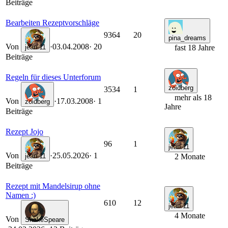
Beiträge
Bearbeiten Rezeptvorschläge
9364
20
pina_dreams
Von
·
03.04.2008
· 20
jean.11
fast 18 Jahre
Beiträge
Regeln für dieses Unterforum
zoidberg
3534
1
mehr als 18
Von
·
17.03.2008
· 1
zoidberg
Jahre
Beiträge
Rezept Jojo
96
1
jean.11
Von
·
25.05.2026
· 1
jean.11
2 Monate
Beiträge
Rezept mit Mandelsirup ohne
Namen :)
610
12
jean.11
4 Monate
Von
ShakeSpeare