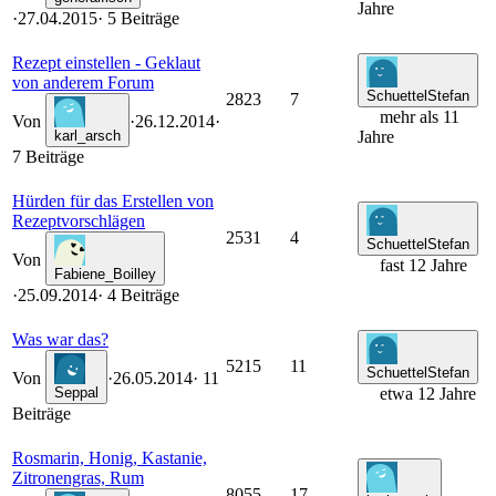
Jahre
·
27.04.2015
· 5 Beiträge
Rezept einstellen - Geklaut
von anderem Forum
SchuettelStefan
2823
7
mehr als 11
Von
·
26.12.2014
·
karl_arsch
Jahre
7 Beiträge
Hürden für das Erstellen von
Rezeptvorschlägen
2531
4
SchuettelStefan
Von
fast 12 Jahre
Fabiene_Boilley
·
25.09.2014
· 4 Beiträge
Was war das?
5215
11
SchuettelStefan
Von
·
26.05.2014
· 11
Seppal
etwa 12 Jahre
Beiträge
Rosmarin, Honig, Kastanie,
Zitronengras, Rum
8055
17