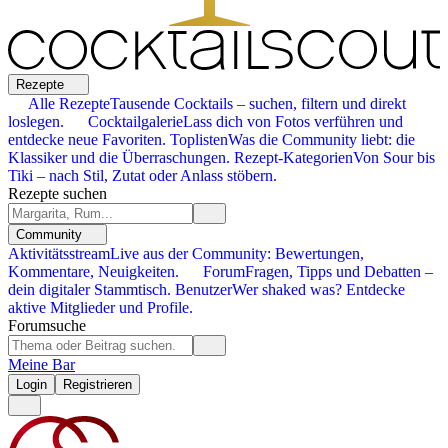
Rezepte
Alle Rezepte
Tausende Cocktails – suchen, filtern und direkt
loslegen.
Cocktailgalerie
Lass dich von Fotos verführen und
entdecke neue Favoriten.
Toplisten
Was die Community liebt: die
Klassiker und die Überraschungen.
Rezept-Kategorien
Von Sour bis
Tiki – nach Stil, Zutat oder Anlass stöbern.
Rezepte suchen
Community
Aktivitätsstream
Live aus der Community: Bewertungen,
Kommentare, Neuigkeiten.
Forum
Fragen, Tipps und Debatten –
dein digitaler Stammtisch.
Benutzer
Wer shaked was? Entdecke
aktive Mitglieder und Profile.
Forumsuche
Meine Bar
Login
Registrieren