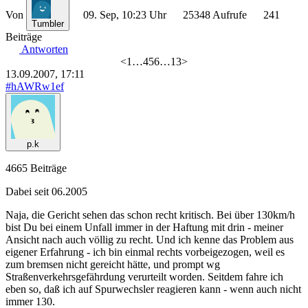
Von
09. Sep, 10:23 Uhr
25348 Aufrufe
241
Tumbler
Beiträge
Antworten
<
1
…
4
5
6
…
13
>
13.09.2007, 17:11
#hAWRw1ef
p.k
4665 Beiträge
Dabei seit 06.2005
Naja, die Gericht sehen das schon recht kritisch. Bei über 130km/h
bist Du bei einem Unfall immer in der Haftung mit drin - meiner
Ansicht nach auch völlig zu recht. Und ich kenne das Problem aus
eigener Erfahrung - ich bin einmal rechts vorbeigezogen, weil es
zum bremsen nicht gereicht hätte, und prompt wg
Straßenverkehrsgefährdung verurteilt worden. Seitdem fahre ich
eben so, daß ich auf Spurwechsler reagieren kann - wenn auch nicht
immer 130.