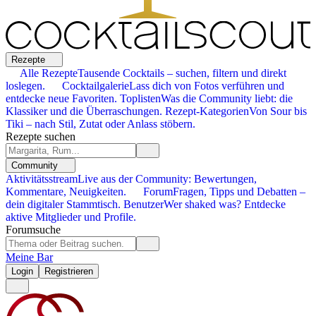
Rezepte
Alle Rezepte
Tausende Cocktails – suchen, filtern und direkt
loslegen.
Cocktailgalerie
Lass dich von Fotos verführen und
entdecke neue Favoriten.
Toplisten
Was die Community liebt: die
Klassiker und die Überraschungen.
Rezept-Kategorien
Von Sour bis
Tiki – nach Stil, Zutat oder Anlass stöbern.
Rezepte suchen
Community
Aktivitätsstream
Live aus der Community: Bewertungen,
Kommentare, Neuigkeiten.
Forum
Fragen, Tipps und Debatten –
dein digitaler Stammtisch.
Benutzer
Wer shaked was? Entdecke
aktive Mitglieder und Profile.
Forumsuche
Meine Bar
Login
Registrieren