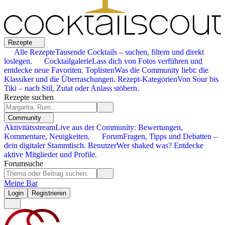
Rezepte
Alle Rezepte
Tausende Cocktails – suchen, filtern und direkt
loslegen.
Cocktailgalerie
Lass dich von Fotos verführen und
entdecke neue Favoriten.
Toplisten
Was die Community liebt: die
Klassiker und die Überraschungen.
Rezept-Kategorien
Von Sour bis
Tiki – nach Stil, Zutat oder Anlass stöbern.
Rezepte suchen
Community
Aktivitätsstream
Live aus der Community: Bewertungen,
Kommentare, Neuigkeiten.
Forum
Fragen, Tipps und Debatten –
dein digitaler Stammtisch.
Benutzer
Wer shaked was? Entdecke
aktive Mitglieder und Profile.
Forumsuche
Meine Bar
Login
Registrieren