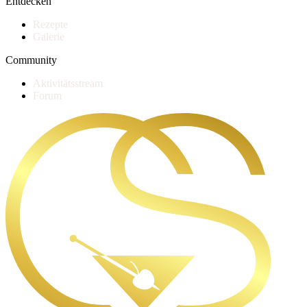
Entdecken
Rezepte
Galerie
Community
Aktivitätsstream
Forum