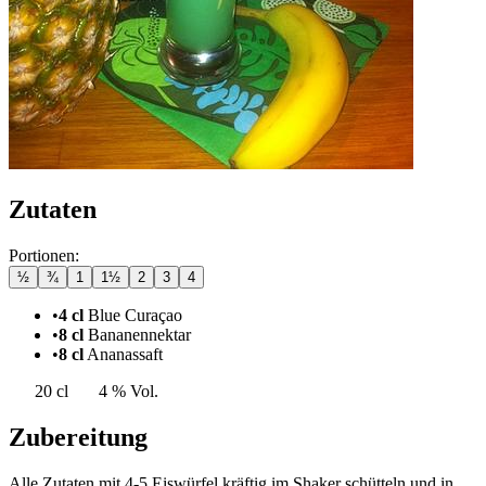
Zutaten
Portionen:
½
¾
1
1½
2
3
4
•
4 cl
Blue Curaçao
•
8 cl
Bananennektar
•
8 cl
Ananassaft
20 cl
4 % Vol.
Zubereitung
Alle Zutaten mit 4-5 Eiswürfel kräftig im Shaker schütteln und in