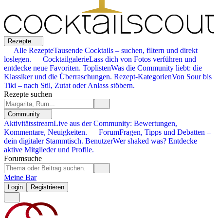
Rezepte
Alle Rezepte
Tausende Cocktails – suchen, filtern und direkt
loslegen.
Cocktailgalerie
Lass dich von Fotos verführen und
entdecke neue Favoriten.
Toplisten
Was die Community liebt: die
Klassiker und die Überraschungen.
Rezept-Kategorien
Von Sour bis
Tiki – nach Stil, Zutat oder Anlass stöbern.
Rezepte suchen
Community
Aktivitätsstream
Live aus der Community: Bewertungen,
Kommentare, Neuigkeiten.
Forum
Fragen, Tipps und Debatten –
dein digitaler Stammtisch.
Benutzer
Wer shaked was? Entdecke
aktive Mitglieder und Profile.
Forumsuche
Meine Bar
Login
Registrieren