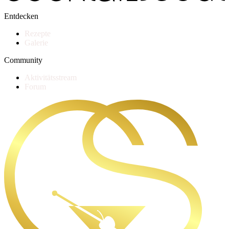
Entdecken
Rezepte
Galerie
Community
Aktivitätsstream
Forum