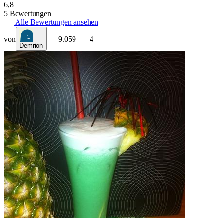
6,8
5 Bewertungen
Alle Bewertungen ansehen
von
9.059
4
Demrion