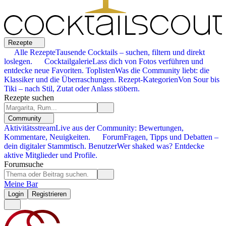
Rezepte
Alle Rezepte
Tausende Cocktails – suchen, filtern und direkt
loslegen.
Cocktailgalerie
Lass dich von Fotos verführen und
entdecke neue Favoriten.
Toplisten
Was die Community liebt: die
Klassiker und die Überraschungen.
Rezept-Kategorien
Von Sour bis
Tiki – nach Stil, Zutat oder Anlass stöbern.
Rezepte suchen
Community
Aktivitätsstream
Live aus der Community: Bewertungen,
Kommentare, Neuigkeiten.
Forum
Fragen, Tipps und Debatten –
dein digitaler Stammtisch.
Benutzer
Wer shaked was? Entdecke
aktive Mitglieder und Profile.
Forumsuche
Meine Bar
Login
Registrieren