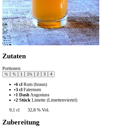
Zutaten
Portionen:
½
¾
1
1½
2
3
4
•
6 cl
Rum (braun)
•
3 cl
Falernum
•
1 Dash
Angostura
•
2 Stück
Limette
(Limettenviertel)
9,1 cl
32,8 % Vol.
Zubereitung