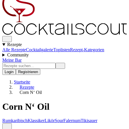
Rezepte
Alle Rezepte
Cocktailgalerie
Toplisten
Rezept-Kategorien
Community
Meine Bar
Login
Registrieren
Startseite
Rezepte
Corn N‘ Oil
Corn N‘ Oil
Rum
karibisch
Klassiker
Likör
Sour
Falernum
Tiki
sauer