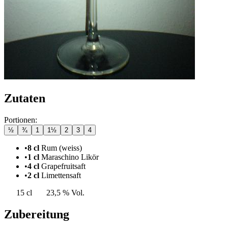
Zutaten
Portionen:
½
¾
1
1½
2
3
4
•
8 cl
Rum (weiss)
•
1 cl
Maraschino Likör
•
4 cl
Grapefruitsaft
•
2 cl
Limettensaft
15 cl
23,5 % Vol.
Zubereitung