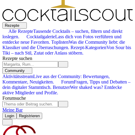
Rezepte
Alle Rezepte
Tausende Cocktails – suchen, filtern und direkt
loslegen.
Cocktailgalerie
Lass dich von Fotos verführen und
entdecke neue Favoriten.
Toplisten
Was die Community liebt: die
Klassiker und die Überraschungen.
Rezept-Kategorien
Von Sour bis
Tiki – nach Stil, Zutat oder Anlass stöbern.
Rezepte suchen
Community
Aktivitätsstream
Live aus der Community: Bewertungen,
Kommentare, Neuigkeiten.
Forum
Fragen, Tipps und Debatten –
dein digitaler Stammtisch.
Benutzer
Wer shaked was? Entdecke
aktive Mitglieder und Profile.
Forumsuche
Meine Bar
Login
Registrieren