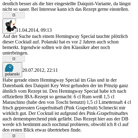
deutlich besser als die hier eingestellte Daiquiri-Variante, da längst
nicht so sauer. Bei Interesse kann ich das Rezept gerne einstellen.
0
11.04.2014, 09:13
rrr
Auf der Suche nach einem Hemingway Special tauchte plötzlich
dieser Cocktail auf. Polanski hat es vor 2 Jahren auch schon
bemerkt. Irgendwie sollten wir den Klassiker aber noch
unterbringen.
0
20.07.2012, 22:11
polanski
Habe gerade einen Hemingway Special im Glas und in der
Datenbank den Daiquiri Key West gefunden der im Prinzip ganz
ähnlich vom Rezept ist. Den Hemingway Special habe ich nach
offiziellem IBA-Rezept so gemacht: 6 cl Rum weiß 1,5 cl
Maraschino (habe den von Toschi benutzt) 1,5 cl Limettensaft 4 cl
frisch gepressten Grapefruitsaft (Pink Grapefruit) Schmeckt mir
wirklich gut. Der Cocktail ist aufgrund des Pink-Grapefruitsaftes
auch dementsprechend pink gefärbt. Das Rezept hier aus der DB
werde ich bestimmt auch nochmal probieren, obwohl ich 8 cl auf
den ersten Blick etwas übertrieben finde.
0