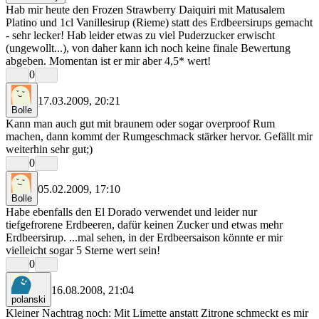
Hab mir heute den Frozen Strawberry Daiquiri mit Matusalem
Platino und 1cl Vanillesirup (Rieme) statt des Erdbeersirups gemacht
- sehr lecker! Hab leider etwas zu viel Puderzucker erwischt
(ungewollt...), von daher kann ich noch keine finale Bewertung
abgeben. Momentan ist er mir aber 4,5* wert!
0
17.03.2009, 20:21
Bolle
Kann man auch gut mit braunem oder sogar overproof Rum
machen, dann kommt der Rumgeschmack stärker hervor. Gefällt mir
weiterhin sehr gut;)
0
05.02.2009, 17:10
Bolle
Habe ebenfalls den El Dorado verwendet und leider nur
tiefgefrorene Erdbeeren, dafür keinen Zucker und etwas mehr
Erdbeersirup. ...mal sehen, in der Erdbeersaison könnte er mir
vielleicht sogar 5 Sterne wert sein!
0
16.08.2008, 21:04
polanski
Kleiner Nachtrag noch: Mit Limette anstatt Zitrone schmeckt es mir