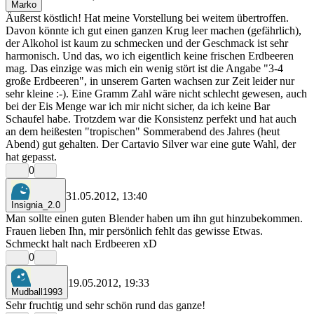
Marko
Äußerst köstlich! Hat meine Vorstellung bei weitem übertroffen.
Davon könnte ich gut einen ganzen Krug leer machen (gefährlich),
der Alkohol ist kaum zu schmecken und der Geschmack ist sehr
harmonisch. Und das, wo ich eigentlich keine frischen Erdbeeren
mag. Das einzige was mich ein wenig stört ist die Angabe "3-4
große Erdbeeren", in unserem Garten wachsen zur Zeit leider nur
sehr kleine :-). Eine Gramm Zahl wäre nicht schlecht gewesen, auch
bei der Eis Menge war ich mir nicht sicher, da ich keine Bar
Schaufel habe. Trotzdem war die Konsistenz perfekt und hat auch
an dem heißesten "tropischen" Sommerabend des Jahres (heut
Abend) gut gehalten. Der Cartavio Silver war eine gute Wahl, der
hat gepasst.
0
31.05.2012, 13:40
Insignia_2.0
Man sollte einen guten Blender haben um ihn gut hinzubekommen.
Frauen lieben Ihn, mir persönlich fehlt das gewisse Etwas.
Schmeckt halt nach Erdbeeren xD
0
19.05.2012, 19:33
Mudball1993
Sehr fruchtig und sehr schön rund das ganze!