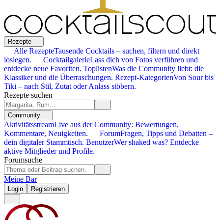
Rezepte
Alle Rezepte
Tausende Cocktails – suchen, filtern und direkt
loslegen.
Cocktailgalerie
Lass dich von Fotos verführen und
entdecke neue Favoriten.
Toplisten
Was die Community liebt: die
Klassiker und die Überraschungen.
Rezept-Kategorien
Von Sour bis
Tiki – nach Stil, Zutat oder Anlass stöbern.
Rezepte suchen
Community
Aktivitätsstream
Live aus der Community: Bewertungen,
Kommentare, Neuigkeiten.
Forum
Fragen, Tipps und Debatten –
dein digitaler Stammtisch.
Benutzer
Wer shaked was? Entdecke
aktive Mitglieder und Profile.
Forumsuche
Meine Bar
Login
Registrieren