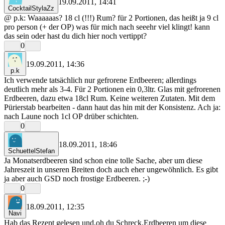
19.09.2011, 14:41
CocktailStylaZz
@ p.k: Waaaaaas? 18 cl (!!!) Rum? für 2 Portionen, das heißt ja 9 cl
pro person (+ der OP) was für mich nach seeehr viel klingt! kann
das sein oder hast du dich hier noch vertippt?
0
19.09.2011, 14:36
p.k
Ich verwende tatsächlich nur gefrorene Erdbeeren; allerdings
deutlich mehr als 3-4. Für 2 Portionen ein 0,3ltr. Glas mit gefrorenen
Erdbeeren, dazu etwa 18cl Rum. Keine weiteren Zutaten. Mit dem
Pürierstab bearbeiten - dann haut das hin mit der Konsistenz. Ach ja:
nach Laune noch 1cl OP drüber schichten.
0
18.09.2011, 18:46
SchuettelStefan
Ja Monatserdbeeren sind schon eine tolle Sache, aber um diese
Jahreszeit in unseren Breiten doch auch eher ungewöhnlich. Es gibt
ja aber auch GSD noch frostige Erdbeeren. ;-)
0
18.09.2011, 12:35
Navi
Hab das Rezept gelesen und,oh du Schreck,Erdbeeren um diese