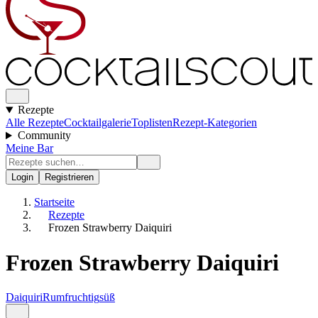
Rezepte
Alle Rezepte
Cocktailgalerie
Toplisten
Rezept-Kategorien
Community
Meine Bar
Login
Registrieren
Startseite
Rezepte
Frozen Strawberry Daiquiri
Frozen Strawberry Daiquiri
Daiquiri
Rum
fruchtig
süß