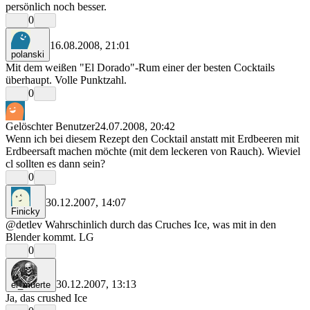
persönlich noch besser.
0
16.08.2008, 21:01
polanski
Mit dem weißen "El Dorado"-Rum einer der besten Cocktails
überhaupt. Volle Punktzahl.
0
Gelöschter Benutzer
24.07.2008, 20:42
Wenn ich bei diesem Rezept den Cocktail anstatt mit Erdbeeren mit
Erdbeersaft machen möchte (mit dem leckeren von Rauch). Wieviel
cl sollten es dann sein?
0
30.12.2007, 14:07
Finicky
@detlev Wahrschinlich durch das Cruches Ice, was mit in den
Blender kommt. LG
0
30.12.2007, 13:13
el_muerte
Ja, das crushed Ice