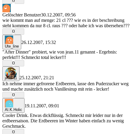
0
Gelöschter Benutzer
30.12.2007, 09:56
wie kommt man auf menge: 21 cl ??? wie es in der beschreibung
steht kommen da nur 8 cl. raus ??? oder habe ich was übersehen???
0
26.12.2007, 15:32
Ute_line
"After Dinner" probiert, wie von jean.11 genannt - Ergebnis:
perfekt!!! Schmeckt total lecker!!!
0
25.12.2007, 21:21
jean.11
Ich nehme immer gefrorene Erdbeeren, lasse den Puderzucker weg
und mache zusätzlich noch Vanillesirup mit rein - lecker!
0
19.11.2007, 09:01
Al.K.Holic
Cooler Drink. Etwas dickflüssig. Schmeckt mir leider nur in der
erdbeersaison. Die Erdbeeren im Winter haben einfach zu wenig
Geschmack.
0