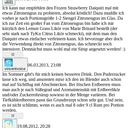
olli91
Ich kann nur empfehlen den Frozen Strawberry Daiquiri mal mit
etwas Zitronengras zu probieren, absolut köstlich! Dazu muddle ich
vorher je nach Portionsgröße 1-2 Stengel Zitronengras im Glas. Da
ich zur Zeit ein großer Fan vom Zitronengras bin habe ich mir
kürzlich den Lemon Grass Likör von Marie Brizard bestellt (der
sehr stark nach TyKu Citrus Likör schmeckt), mit dem man den
Daiquiri etwas einfacher verfeinern kann. Ich bevorzuge aber doch
die Verwendung direkt von Zitronengras, das schmeckt noch
intensiver. Demnächst muss wohl mal ein Sirup angesetzt werden! :)
0
06.03.2013, 23:08
vincentvoice
Im Sommer gibt's für mich keinen besseren Drink. Den Puderzucker
lasse ich weg, und ansonsten mixe ich den im Blender auch schon
mal auf Sichtflug mit Abschmecken. Bei frischen Erdbeeren muss
man auch je nach Süßegrad und Aromaintensität mit Erdbeerlikör
und/oder Zuckerrohrsirup sowieso in der Menge variieren. Bei
Tiefkühlerdbeeren passt das Grundrezept schon sehr gut. Und nein,
es ist nicht schlimm, wenn es auch mal 8 oder 9 cl Rum pro Portion
werden.
0
19.08.2012, 20:28