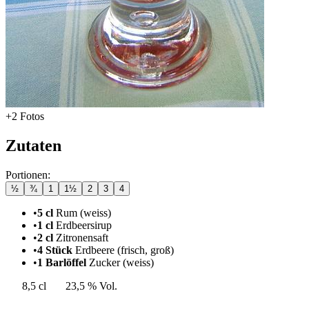
+2 Fotos
Zutaten
Portionen:
½
¾
1
1½
2
3
4
•
5 cl
Rum (weiss)
•
1 cl
Erdbeersirup
•
2 cl
Zitronensaft
•
4 Stück
Erdbeere
(frisch, groß)
•
1 Barlöffel
Zucker (weiss)
8,5 cl
23,5 % Vol.