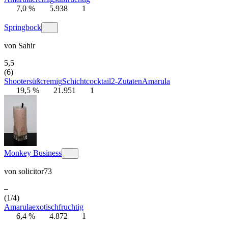
7,0 %
5.938
1
Springbock
von
Sahir
5,5
(6)
Shooter
süß
cremig
Schichtcocktail
2-Zutaten
Amarula
19,5 %
21.951
1
Monkey Business
von
solicitor73
–
(1/4)
Amarula
exotisch
fruchtig
6,4 %
4.872
1