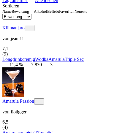
Tag: amarula
Alle löschen
Sortieren
Name
Bewertung
Alkohol
Beliebt
Favoriten
Neueste
Kilimanjaro
von
jean.11
7,1
(9)
Longdrink
cremig
Wodka
Amarula
Triple Sec
11,4 %
7.830
3
Amarula Passion
von
flotigger
6,5
(4)
Amarula
cremig
süß
fruchtig