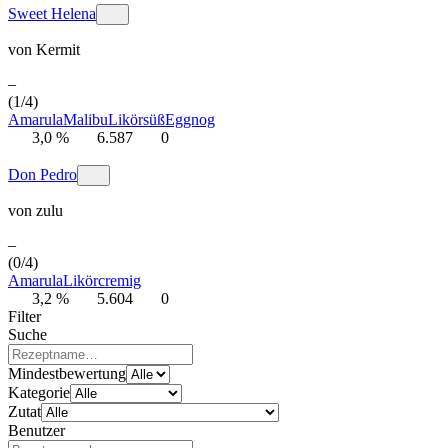
Sweet Helena
von
Kermit
–
(1/4)
Amarula
Malibu
Likör
süß
Eggnog
3,0 %
6.587
0
Don Pedro
von
zulu
–
(0/4)
Amarula
Likör
cremig
3,2 %
5.604
0
Filter
Suche
Mindestbewertung
Kategorie
Zutat
Benutzer