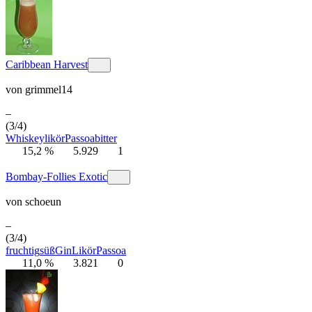
Caribbean Harvest
von
grimmel14
–
(3/4)
Whiskeylikör
Passoa
bitter
15,2 %
5.929
1
Bombay-Follies Exotic
von
schoeun
–
(3/4)
fruchtig
süß
Gin
Likör
Passoa
11,0 %
3.821
0