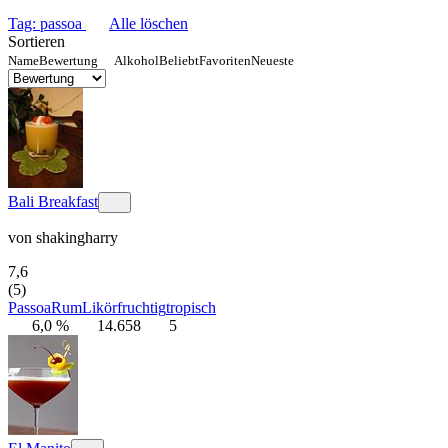
Tag: passoa
Alle löschen
Sortieren
Name
Bewertung
Alkohol
Beliebt
Favoriten
Neueste
Bali Breakfast
von
shakingharry
7,6
(5)
Passoa
Rum
Likör
fruchtig
tropisch
6,0 %
14.658
5