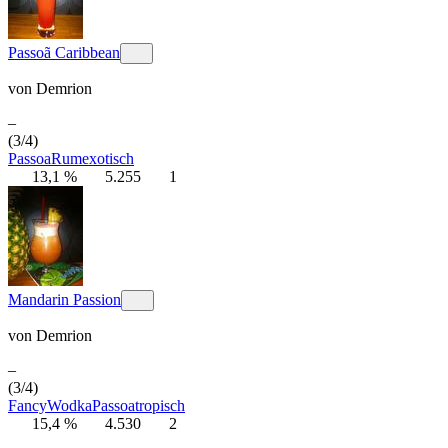
Passoã Caribbean
von
Demrion
–
(3/4)
Passoa
Rum
exotisch
13,1 %
5.255
1
Mandarin Passion
von
Demrion
–
(3/4)
Fancy
Wodka
Passoa
tropisch
15,4 %
4.530
2