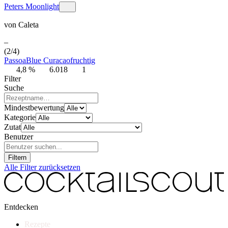
Peters Moonlight
von
Caleta
–
(2/4)
Passoa
Blue Curacao
fruchtig
4,8 %
6.018
1
Filter
Suche
Mindestbewertung
Kategorie
Zutat
Benutzer
Filtern
Alle Filter zurücksetzen
Entdecken
Rezepte