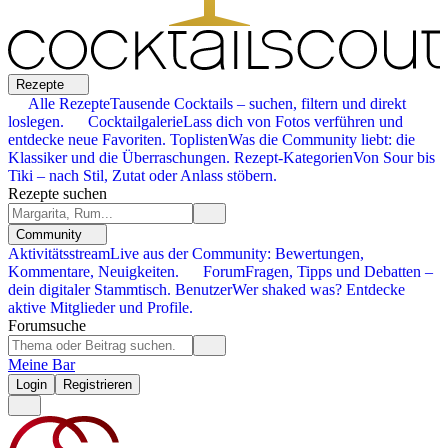
Rezepte
Alle Rezepte
Tausende Cocktails – suchen, filtern und direkt
loslegen.
Cocktailgalerie
Lass dich von Fotos verführen und
entdecke neue Favoriten.
Toplisten
Was die Community liebt: die
Klassiker und die Überraschungen.
Rezept-Kategorien
Von Sour bis
Tiki – nach Stil, Zutat oder Anlass stöbern.
Rezepte suchen
Community
Aktivitätsstream
Live aus der Community: Bewertungen,
Kommentare, Neuigkeiten.
Forum
Fragen, Tipps und Debatten –
dein digitaler Stammtisch.
Benutzer
Wer shaked was? Entdecke
aktive Mitglieder und Profile.
Forumsuche
Meine Bar
Login
Registrieren