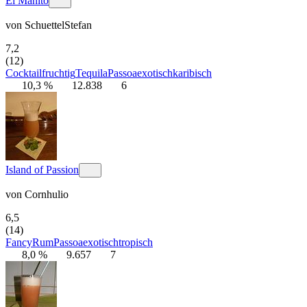
El Manito
von
SchuettelStefan
7,2
(12)
Cocktail
fruchtig
Tequila
Passoa
exotisch
karibisch
10,3 %
12.838
6
Island of Passion
von
Cornhulio
6,5
(14)
Fancy
Rum
Passoa
exotisch
tropisch
8,0 %
9.657
7