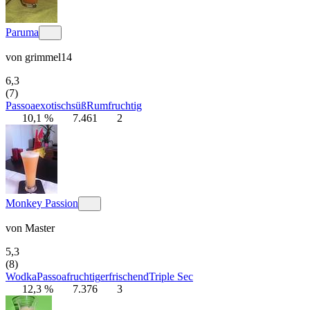
Paruma
von
grimmel14
6,3
(7)
Passoa
exotisch
süß
Rum
fruchtig
10,1 %
7.461
2
Monkey Passion
von
Master
5,3
(8)
Wodka
Passoa
fruchtig
erfrischend
Triple Sec
12,3 %
7.376
3