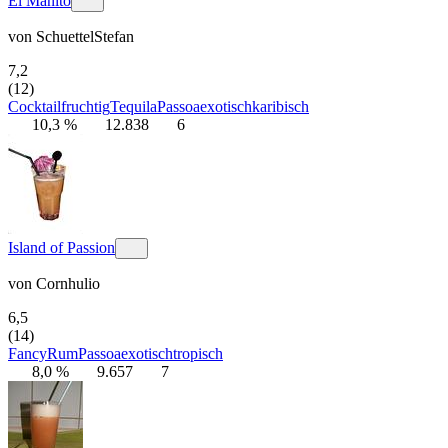
El Manito
von
SchuettelStefan
7,2
(12)
Cocktail
fruchtig
Tequila
Passoa
exotisch
karibisch
10,3 %
12.838
6
Island of Passion
von
Cornhulio
6,5
(14)
Fancy
Rum
Passoa
exotisch
tropisch
8,0 %
9.657
7