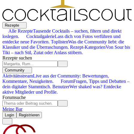
Rezepte
Alle Rezepte
Tausende Cocktails – suchen, filtern und direkt
loslegen.
Cocktailgalerie
Lass dich von Fotos verführen und
entdecke neue Favoriten.
Toplisten
Was die Community liebt: die
Klassiker und die Überraschungen.
Rezept-Kategorien
Von Sour bis
Tiki – nach Stil, Zutat oder Anlass stöbern.
Rezepte suchen
Community
Aktivitätsstream
Live aus der Community: Bewertungen,
Kommentare, Neuigkeiten.
Forum
Fragen, Tipps und Debatten –
dein digitaler Stammtisch.
Benutzer
Wer shaked was? Entdecke
aktive Mitglieder und Profile.
Forumsuche
Meine Bar
Login
Registrieren