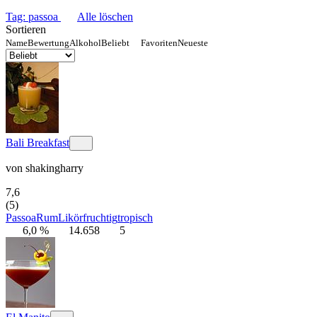
Tag: passoa
Alle löschen
Sortieren
Name
Bewertung
Alkohol
Beliebt
Favoriten
Neueste
Bali Breakfast
von
shakingharry
7,6
(5)
Passoa
Rum
Likör
fruchtig
tropisch
6,0 %
14.658
5