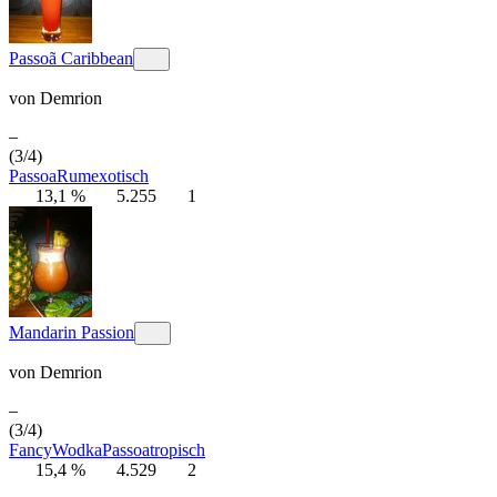
Passoã Caribbean
von
Demrion
–
(3/4)
Passoa
Rum
exotisch
13,1 %
5.255
1
Mandarin Passion
von
Demrion
–
(3/4)
Fancy
Wodka
Passoa
tropisch
15,4 %
4.529
2