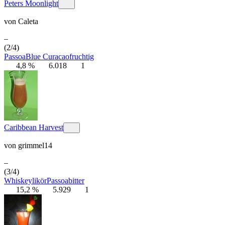
Peters Moonlight
von
Caleta
–
(2/4)
Passoa
Blue Curacao
fruchtig
4,8 %
6.018
1
Caribbean Harvest
von
grimmel14
–
(3/4)
Whiskeylikör
Passoa
bitter
15,2 %
5.929
1