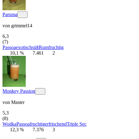
Paruma
von
grimmel14
6,3
(7)
Passoa
exotisch
süß
Rum
fruchtig
10,1 %
7.461
2
Monkey Passion
von
Master
5,3
(8)
Wodka
Passoa
fruchtig
erfrischend
Triple Sec
12,3 %
7.376
3