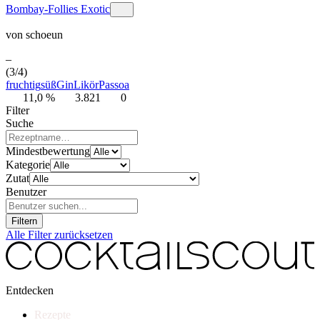
Bombay-Follies Exotic
von
schoeun
–
(3/4)
fruchtig
süß
Gin
Likör
Passoa
11,0 %
3.821
0
Filter
Suche
Mindestbewertung
Kategorie
Zutat
Benutzer
Filtern
Alle Filter zurücksetzen
Entdecken
Rezepte