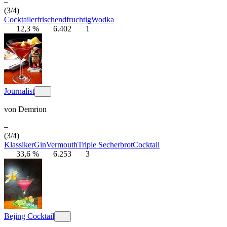
–
(3/4)
Cocktail
erfrischend
fruchtig
Wodka
12,3 %
6.402
1
Journalist
von
Demrion
–
(3/4)
Klassiker
Gin
Vermouth
Triple Sec
herb
rot
Cocktail
33,6 %
6.253
3
Bejing Cocktail