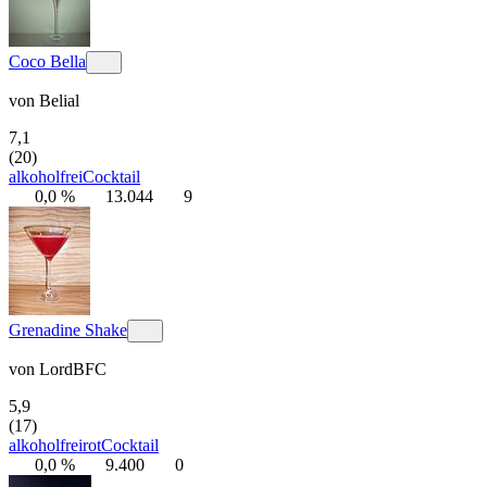
Coco Bella
von
Belial
7,1
(20)
alkoholfrei
Cocktail
0,0 %
13.044
9
Grenadine Shake
von
LordBFC
5,9
(17)
alkoholfrei
rot
Cocktail
0,0 %
9.400
0