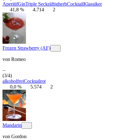
Aperitif
Gin
Triple Sec
kräftig
herb
Cocktail
Klassiker
41,8 %
4.714
2
Frozen Strawberry (AF)
von
Romeo
–
(3/4)
alkoholfrei
Cocktail
rot
0,0 %
5.574
2
Mandarin
von
Gordon