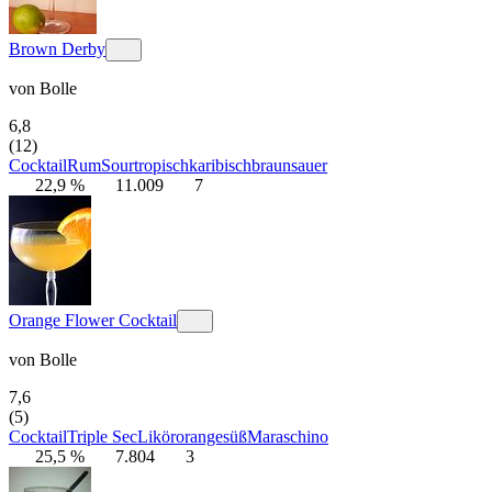
Brown Derby
von
Bolle
6,8
(12)
Cocktail
Rum
Sour
tropisch
karibisch
braun
sauer
22,9 %
11.009
7
Orange Flower Cocktail
von
Bolle
7,6
(5)
Cocktail
Triple Sec
Likör
orange
süß
Maraschino
25,5 %
7.804
3