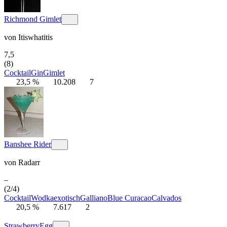
Richmond Gimlet
von
Itiswhatitis
7,5
(8)
Cocktail
Gin
Gimlet
23,5 %
10.208
7
Banshee Rider
von
Radarr
–
(2/4)
Cocktail
Wodka
exotisch
Galliano
Blue Curacao
Calvados
20,5 %
7.617
2
StrawberryEgg