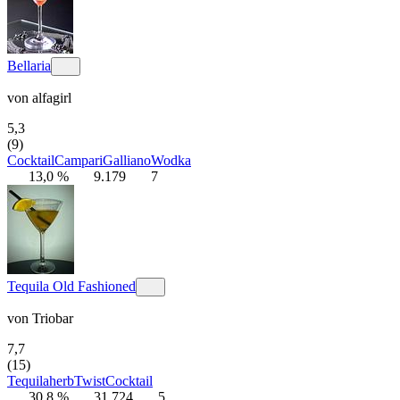
Bellaria
von
alfagirl
5,3
(9)
Cocktail
Campari
Galliano
Wodka
13,0 %
9.179
7
Tequila Old Fashioned
von
Triobar
7,7
(15)
Tequila
herb
Twist
Cocktail
30,8 %
31.724
5