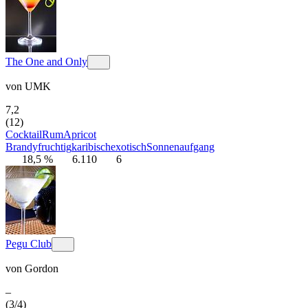
The One and Only
von
UMK
7,2
(12)
Cocktail
Rum
Apricot
Brandy
fruchtig
karibisch
exotisch
Sonnenaufgang
18,5 %
6.110
6
Pegu Club
von
Gordon
–
(3/4)