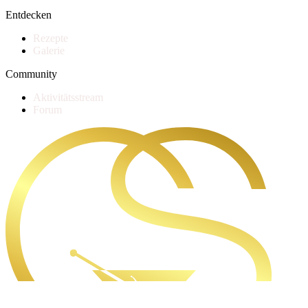
Entdecken
Rezepte
Galerie
Community
Aktivitätsstream
Forum