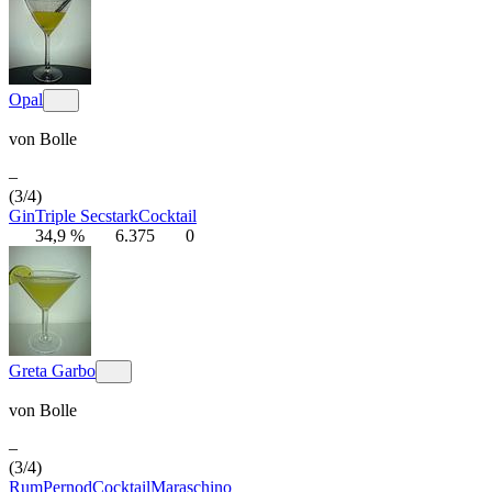
Opal
von
Bolle
–
(3/4)
Gin
Triple Sec
stark
Cocktail
34,9 %
6.375
0
Greta Garbo
von
Bolle
–
(3/4)
Rum
Pernod
Cocktail
Maraschino