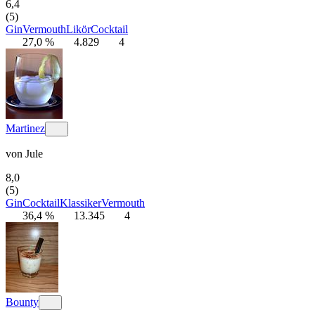
6,4
(5)
Gin
Vermouth
Likör
Cocktail
27,0 %
4.829
4
Martinez
von
Jule
8,0
(5)
Gin
Cocktail
Klassiker
Vermouth
36,4 %
13.345
4
Bounty