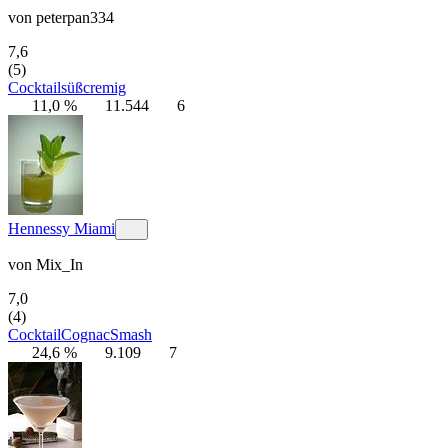
von
peterpan334
7,6
(5)
Cocktail
süß
cremig
11,0 %
11.544
6
Hennessy Miami
von
Mix_In
7,0
(4)
Cocktail
Cognac
Smash
24,6 %
9.109
7