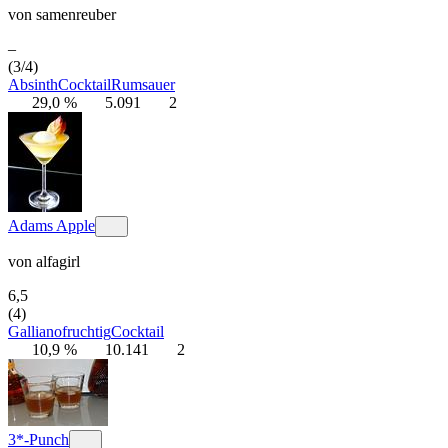
von
samenreuber
–
(3/4)
Absinth
Cocktail
Rum
sauer
29,0 %
5.091
2
Adams Apple
von
alfagirl
6,5
(4)
Galliano
fruchtig
Cocktail
10,9 %
10.141
2
3*-Punch