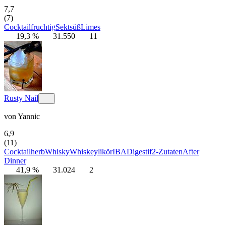
7,7
(7)
Cocktail
fruchtig
Sekt
süß
Limes
19,3 %
31.550
11
Rusty Nail
von
Yannic
6,9
(11)
Cocktail
herb
Whisky
Whiskeylikör
IBA
Digestif
2-Zutaten
After
Dinner
41,9 %
31.024
2