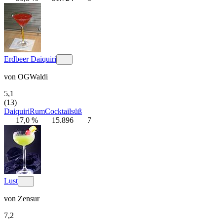
Erdbeer Daiquiri
von
OGWaldi
5,1
(13)
Daiquiri
Rum
Cocktail
süß
17,0 %
15.896
7
Lust
von
Zensur
7,2