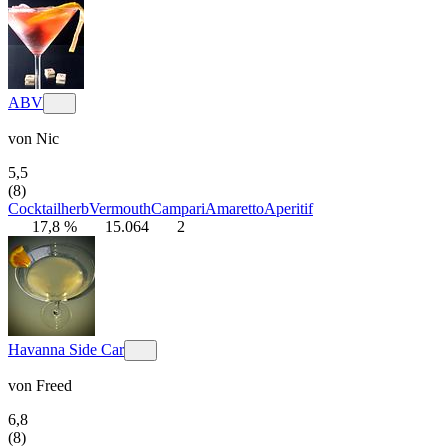
ABV
von
Nic
5,5
(8)
Cocktail
herb
Vermouth
Campari
Amaretto
Aperitif
17,8 %
15.064
2
Havanna Side Car
von
Freed
6,8
(8)