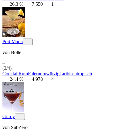
26,3 %
7.550
1
Port Maria
von
Bolle
–
(3/4)
Cocktail
Rum
Falernum
würzig
karibisch
tropisch
24,4 %
4.978
4
Gilroy
von
SubZero