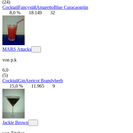
(24)
Cocktail
Fancy
süß
Amaretto
Blue Curacao
grün
8,0 %
18.149
32
MARS Attacks
von
p.k
6,0
(5)
Cocktail
Gin
Apricot Brandy
herb
15,0 %
11.965
9
Jackie Brown