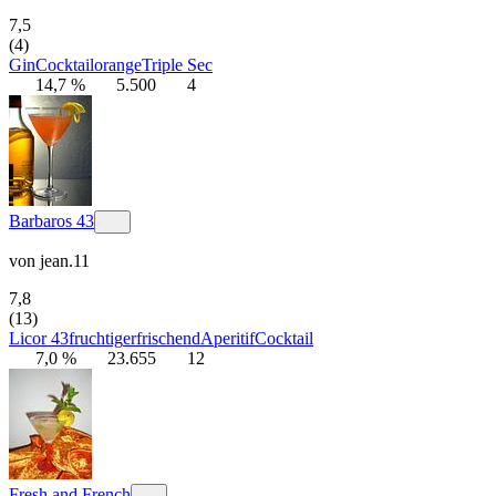
7,5
(4)
Gin
Cocktail
orange
Triple Sec
14,7 %
5.500
4
Barbaros 43
von
jean.11
7,8
(13)
Licor 43
fruchtig
erfrischend
Aperitif
Cocktail
7,0 %
23.655
12
Fresh and French