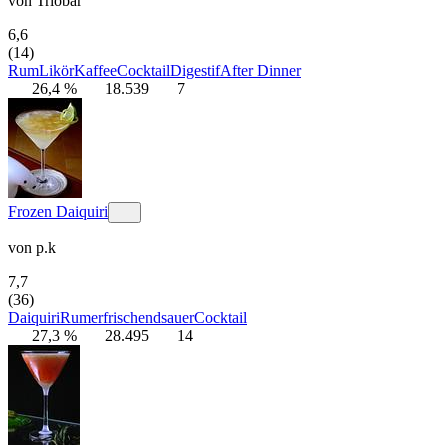
von
Triobar
6,6
(14)
Rum
Likör
Kaffee
Cocktail
Digestif
After Dinner
26,4 %
18.539
7
Frozen Daiquiri
von
p.k
7,7
(36)
Daiquiri
Rum
erfrischend
sauer
Cocktail
27,3 %
28.495
14