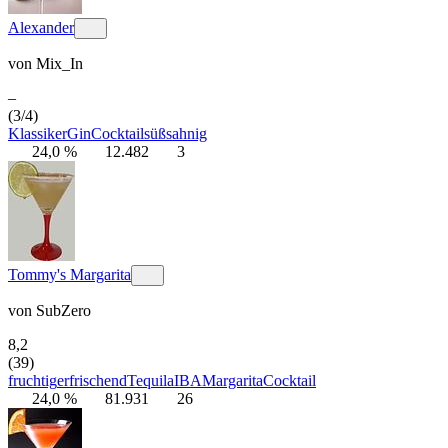
Alexander
von
Mix_In
–
(3/4)
Klassiker
Gin
Cocktail
süß
sahnig
24,0 %
12.482
3
Tommy's Margarita
von
SubZero
8,2
(39)
fruchtig
erfrischend
Tequila
IBA
Margarita
Cocktail
24,0 %
81.931
26