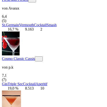
von
Avarax
6,4
(5)
St.Germain
Vermouth
Cocktail
Smash
16,7 %
9.163
2
Cosmo Classic Cassis
von
p.k
7,1
(7)
Gin
Triple Sec
Cocktail
Aperitif
19,0 %
8.513
10