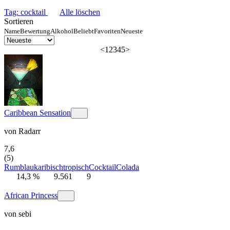
Tag: cocktail
Alle löschen
Sortieren
Name
Bewertung
Alkohol
Beliebt
Favoriten
Neueste
<
1
2
3
4
5
>
Caribbean Sensation
von
Radarr
7,6
(5)
Rum
blau
karibisch
tropisch
Cocktail
Colada
14,3 %
9.561
9
African Princess
von
sebi