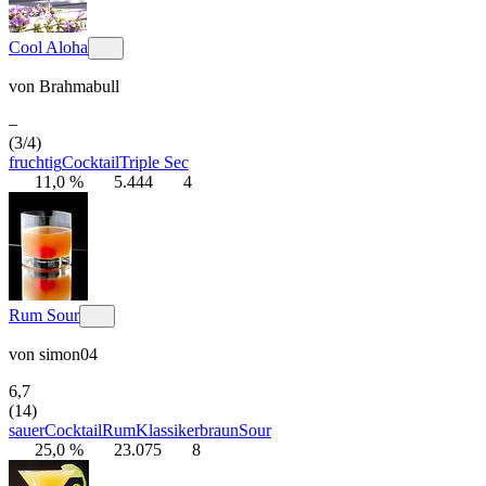
Cool Aloha
von
Brahmabull
–
(3/4)
fruchtig
Cocktail
Triple Sec
11,0 %
5.444
4
Rum Sour
von
simon04
6,7
(14)
sauer
Cocktail
Rum
Klassiker
braun
Sour
25,0 %
23.075
8