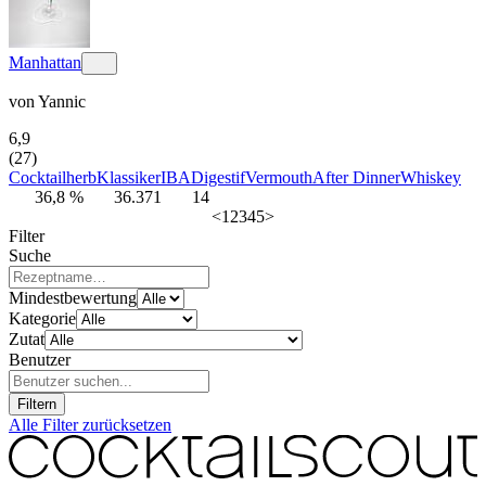
Manhattan
von
Yannic
6,9
(27)
Cocktail
herb
Klassiker
IBA
Digestif
Vermouth
After Dinner
Whiskey
36,8 %
36.371
14
<
1
2
3
4
5
>
Filter
Suche
Mindestbewertung
Kategorie
Zutat
Benutzer
Filtern
Alle Filter zurücksetzen