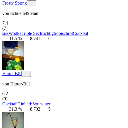
Frosty Spring
von
SchuettelStefan
7,4
(7)
süß
Wodka
Triple Sec
fruchtig
tropisch
rot
Cocktail
11,5 %
8.741
6
Harter Bill
von
Harter-Bill
6,2
(9)
Cocktail
Gin
herb
Sour
sauer
31,3 %
8.702
5