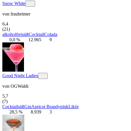
Snow White
von
fraubeimer
6,4
(21)
alkoholfrei
süß
Cocktail
Colada
0,0 %
12.965
9
Good Night Ladies
von
OGWaldi
5,7
(7)
Cocktail
süß
Gin
Apricot Brandy
pink
Likör
28,5 %
8.939
3