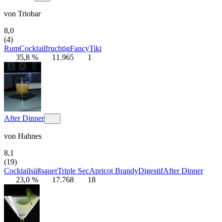
von
Triobar
8,0
(4)
Rum
Cocktail
fruchtig
Fancy
Tiki
35,8 %
11.965
1
After Dinner
von
Hahnes
8,1
(19)
Cocktail
süß
sauer
Triple Sec
Apricot Brandy
Digestif
After Dinner
23,0 %
17.768
18