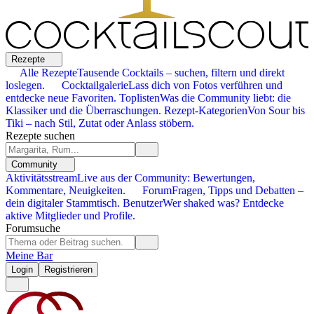
Rezepte
Alle Rezepte
Tausende Cocktails – suchen, filtern und direkt
loslegen.
Cocktailgalerie
Lass dich von Fotos verführen und
entdecke neue Favoriten.
Toplisten
Was die Community liebt: die
Klassiker und die Überraschungen.
Rezept-Kategorien
Von Sour bis
Tiki – nach Stil, Zutat oder Anlass stöbern.
Rezepte suchen
Community
Aktivitätsstream
Live aus der Community: Bewertungen,
Kommentare, Neuigkeiten.
Forum
Fragen, Tipps und Debatten –
dein digitaler Stammtisch.
Benutzer
Wer shaked was? Entdecke
aktive Mitglieder und Profile.
Forumsuche
Meine Bar
Login
Registrieren