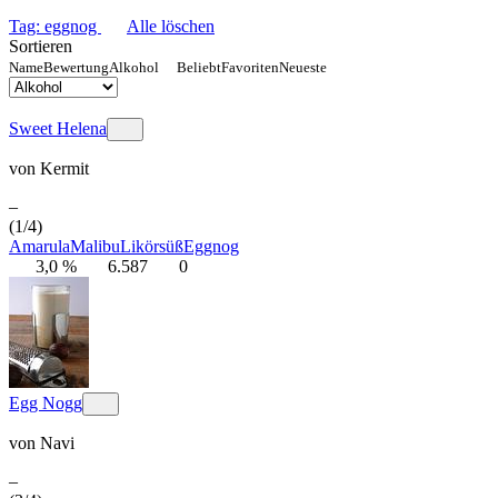
Tag: eggnog
Alle löschen
Sortieren
Name
Bewertung
Alkohol
Beliebt
Favoriten
Neueste
Sweet Helena
von
Kermit
–
(1/4)
Amarula
Malibu
Likör
süß
Eggnog
3,0 %
6.587
0
Egg Nogg
von
Navi
–