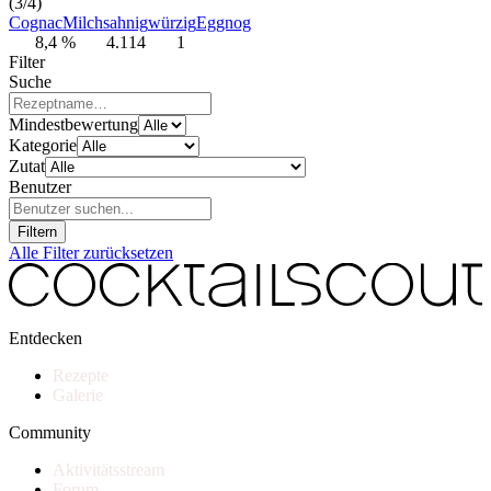
(3/4)
Cognac
Milch
sahnig
würzig
Eggnog
8,4 %
4.114
1
Filter
Suche
Mindestbewertung
Kategorie
Zutat
Benutzer
Filtern
Alle Filter zurücksetzen
Entdecken
Rezepte
Galerie
Community
Aktivitätsstream
Forum