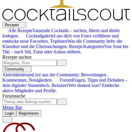
Rezepte
Alle Rezepte
Tausende Cocktails – suchen, filtern und direkt
loslegen.
Cocktailgalerie
Lass dich von Fotos verführen und
entdecke neue Favoriten.
Toplisten
Was die Community liebt: die
Klassiker und die Überraschungen.
Rezept-Kategorien
Von Sour bis
Tiki – nach Stil, Zutat oder Anlass stöbern.
Rezepte suchen
Community
Aktivitätsstream
Live aus der Community: Bewertungen,
Kommentare, Neuigkeiten.
Forum
Fragen, Tipps und Debatten –
dein digitaler Stammtisch.
Benutzer
Wer shaked was? Entdecke
aktive Mitglieder und Profile.
Forumsuche
Meine Bar
Login
Registrieren