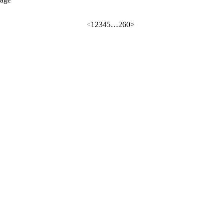
<
1
2
3
4
5
…
260
>