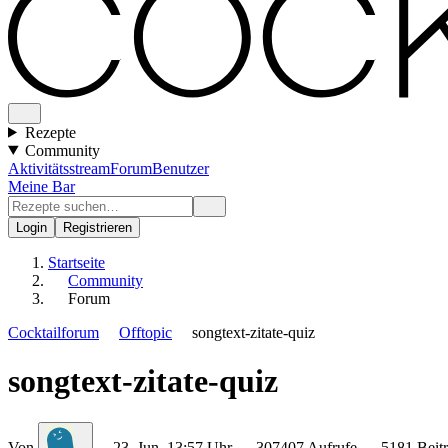
Rezepte
Community
Aktivitätsstream
Forum
Benutzer
Meine Bar
Login
Registrieren
Startseite
Community
Forum
Cocktailforum
Offtopic
songtext-zitate-quiz
songtext-zitate-quiz
Von
23. Jun, 13:57 Uhr
307407 Aufrufe
5181 Beit