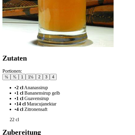
Zutaten
Portionen:
½
¾
1
1½
2
3
4
•
2 cl
Ananassirup
•
1 cl
Bananensirup gelb
•
1 cl
Guavensirup
•
14 cl
Maracujanektar
•
4 cl
Zitronensaft
22 cl
Zubereitung