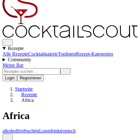
Rezepte
Alle Rezepte
Cocktailgalerie
Toplisten
Rezept-Kategorien
Community
Meine Bar
Login
Registrieren
Startseite
Rezepte
Africa
Africa
alkoholfrei
fruchtig
Longdrink
tropisch