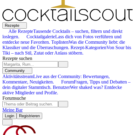
Rezepte
Alle Rezepte
Tausende Cocktails – suchen, filtern und direkt
loslegen.
Cocktailgalerie
Lass dich von Fotos verführen und
entdecke neue Favoriten.
Toplisten
Was die Community liebt: die
Klassiker und die Überraschungen.
Rezept-Kategorien
Von Sour bis
Tiki – nach Stil, Zutat oder Anlass stöbern.
Rezepte suchen
Community
Aktivitätsstream
Live aus der Community: Bewertungen,
Kommentare, Neuigkeiten.
Forum
Fragen, Tipps und Debatten –
dein digitaler Stammtisch.
Benutzer
Wer shaked was? Entdecke
aktive Mitglieder und Profile.
Forumsuche
Meine Bar
Login
Registrieren