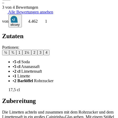
–
3 von 4 Bewertungen
Alle Bewertungen ansehen
von
4.462
1
eksey
Zutaten
Portionen:
½
¾
1
1½
2
3
4
•
5 cl
Soda
•
5 cl
Ananassaft
•
2 cl
Limettensaft
•
1
Limette
•
2 Barlöffel
Rohrzucker
17,5 cl
Zubereitung
Die Limetten achteln und zusammen mit dem Rohrzucker und dem
Limettensaft in ein großes Caipirinha-Glas geben. Mit einem Stößel