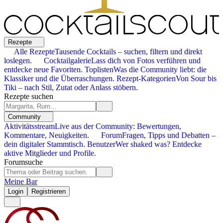
Rezepte
Alle Rezepte
Tausende Cocktails – suchen, filtern und direkt
loslegen.
Cocktailgalerie
Lass dich von Fotos verführen und
entdecke neue Favoriten.
Toplisten
Was die Community liebt: die
Klassiker und die Überraschungen.
Rezept-Kategorien
Von Sour bis
Tiki – nach Stil, Zutat oder Anlass stöbern.
Rezepte suchen
Community
Aktivitätsstream
Live aus der Community: Bewertungen,
Kommentare, Neuigkeiten.
Forum
Fragen, Tipps und Debatten –
dein digitaler Stammtisch.
Benutzer
Wer shaked was? Entdecke
aktive Mitglieder und Profile.
Forumsuche
Meine Bar
Login
Registrieren