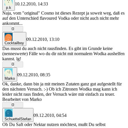
10.12.2010, 14:33
p.k
Naja, vom "original" Cosmo ist dieses Rezept ja soweit weg, daß es
auf den Unterschied flavoured Vodka oder nicht auch nicht mehr
ankommt...
0
09.12.2010, 13:10
Cocktailboy
Das musst du auch nicht rausfinden. Es gibt im Grunde keine
(nenneswerte) Fälle wo du dir nicht mit normalem Wodka aushelfen
kannst. lg!
0
09.12.2010, 08:35
Marko
Ok, danke, dann bin ja mit meinen Zutaten ganz gut aufgestellt für
den nächsten Versuch. :-) Ob ich Zitronen Wodka mag kann ich
leider nicht raus finden, der Versuch wäre mir einfach zu teuer.
Bearbeitet von Marko
0
09.12.2010, 04:54
SchuettelStefan
Ob Du Saft oder Nektar nutzen möchtest, mußt Du selbst