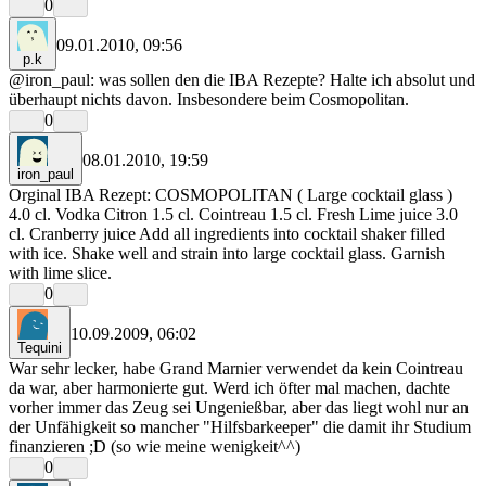
0
09.01.2010, 09:56
p.k
@iron_paul: was sollen den die IBA Rezepte? Halte ich absolut und
überhaupt nichts davon. Insbesondere beim Cosmopolitan.
0
08.01.2010, 19:59
iron_paul
Orginal IBA Rezept: COSMOPOLITAN ( Large cocktail glass )
4.0 cl. Vodka Citron 1.5 cl. Cointreau 1.5 cl. Fresh Lime juice 3.0
cl. Cranberry juice Add all ingredients into cocktail shaker filled
with ice. Shake well and strain into large cocktail glass. Garnish
with lime slice.
0
10.09.2009, 06:02
Tequini
War sehr lecker, habe Grand Marnier verwendet da kein Cointreau
da war, aber harmonierte gut. Werd ich öfter mal machen, dachte
vorher immer das Zeug sei Ungenießbar, aber das liegt wohl nur an
der Unfähigkeit so mancher "Hilfsbarkeeper" die damit ihr Studium
finanzieren ;D (so wie meine wenigkeit^^)
0