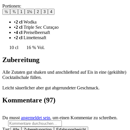
Portionen:
½
¾
1
1½
2
3
4
•
2 cl
Wodka
•
2 cl
Triple Sec Curaçao
•
4 cl
Preiselbeersaft
•
2 cl
Limettensaft
10 cl
16 % Vol.
Zubereitung
Alle Zutaten gut shaken und anschließend auf Eis in eine (gekühlte)
Cocktailschale füllen.
Leicht säuerlicher aber gut abgerundeter Geschmack.
Kommentare
(97)
Du musst
angemeldet sein
, um einen Kommentar zu schreiben.
Tag:
Alle
Zubereitungstipp
Erfahrungsbericht