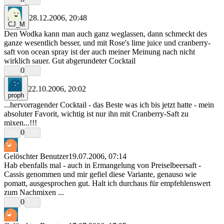
28.12.2006, 20:48
CJ_M
Den Wodka kann man auch ganz weglassen, dann schmeckt des
ganze wesentlich besser, und mit Rose's lime juice und cranberry-
saft von ocean spray ist der auch meiner Meinung nach nicht
wirklich sauer. Gut abgerundeter Cocktail
0
22.10.2006, 20:02
proph
...hervorragender Cocktail - das Beste was ich bis jetzt hatte - mein
absoluter Favorit, wichtig ist nur ihn mit Cranberry-Saft zu
mixen...!!!
0
Gelöschter Benutzer
19.07.2006, 07:14
Hab ebenfalls mal - auch in Ermangelung von Preiselbeersaft -
Cassis genommen und mir gefiel diese Variante, genauso wie
pomatt, ausgesprochen gut. Halt ich durchaus für empfehlenswert
zum Nachmixen ...
0