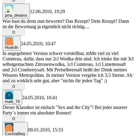
0
12.06.2010, 19:29
pina_dreams
Was hast du denn nun bewertet? Das Rezept? Dein Rezept? Dann
ist die Bewertung ja eigentlich nicht richtig....
0
24.05.2010, 10:47
Hook4h
In angegebener Version schwer vorstellbar, mMn viel zu viel
Cointreau, dafür, dass nur 2cl Wodka drin sind. Ich trinke ihn mit 3cl
selbstgemachten Zitronenwodka, 1cl Cointreau, 1cl Limettensaft
und 2cl Cranberrysaft. Mit Preiselbeersaft heißt der Drink meines
Wissens Metropolitan. In meiner Version vergebe ich 3,5 Sterne. Ab
und zu wirklich sehr gut, aber "nichts für jeden Tag" ;)
0
24.05.2010, 10:41
maik_74
Dieser Klassiker ist einfach "Sex and the City"! Bei jeder unserer
Party´s immer ein absoluter Renner!
0
09.01.2010, 15:33
Cocktailboy