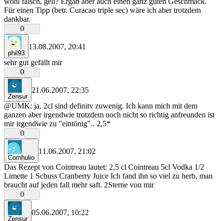
wohl falsch, gell? Ergab aber auch einen ganz guten Geschmack.
Für einen Tipp (betr. Curacao triple sec) wäre ich aber trotzdem
dankbar.
0
13.08.2007, 20:41
phil93
sehr gut gefällt mir
0
21.06.2007, 22:35
Zensur
@UMK: ja, 2cl sind definitv zuwenig. Ich kann mich mit dem
ganzen aber irgendwie trotzdem noch nicht so richtig anfreunden ist
mir irgendwie zu "eintönig".. 2,5*
0
11.06.2007, 21:02
Cornhulio
Das Rezept von Cointreau lautet: 2,5 cl Cointreau 5cl Vodka 1/2
Limette 1 Schuss Cranberry Juice Ich fand ihn so viel zu herb, man
braucht auf jeden fall mehr saft. 2Sterne von mir
0
05.06.2007, 10:22
Zensur