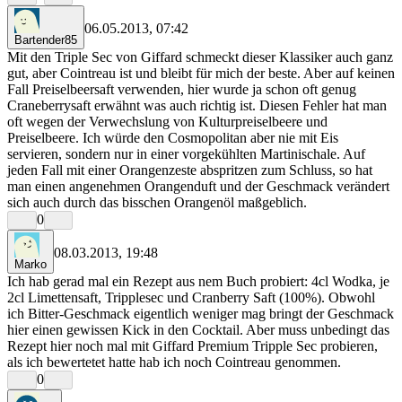
06.05.2013, 07:42
Bartender85
Mit den Triple Sec von Giffard schmeckt dieser Klassiker auch ganz
gut, aber Cointreau ist und bleibt für mich der beste. Aber auf keinen
Fall Preiselbeersaft verwenden, hier wurde ja schon oft genug
Craneberrysaft erwähnt was auch richtig ist. Diesen Fehler hat man
oft wegen der Verwechslung von Kulturpreiselbeere und
Preiselbeere. Ich würde den Cosmopolitan aber nie mit Eis
servieren, sondern nur in einer vorgekühlten Martinischale. Auf
jeden Fall mit einer Orangenzeste abspritzen zum Schluss, so hat
man einen angenehmen Orangenduft und der Geschmack verändert
sich auch durch das bisschen Orangenöl maßgeblich.
0
08.03.2013, 19:48
Marko
Ich hab gerad mal ein Rezept aus nem Buch probiert: 4cl Wodka, je
2cl Limettensaft, Tripplesec und Cranberry Saft (100%). Obwohl
ich Bitter-Geschmack eigentlich weniger mag bringt der Geschmack
hier einen gewissen Kick in den Cocktail. Aber muss unbedingt das
Rezept hier noch mal mit Giffard Premium Tripple Sec probieren,
als ich bewertetet hatte hab ich noch Cointreau genommen.
0