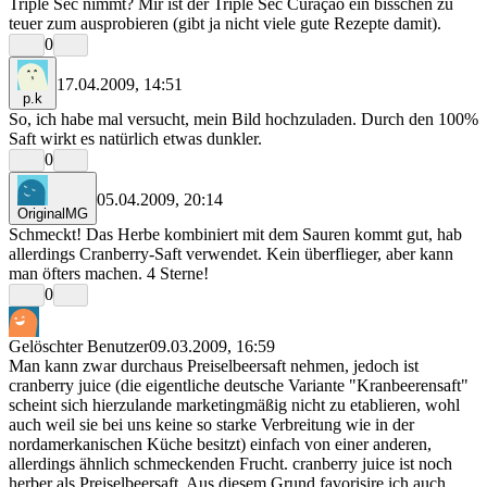
Triple Sec nimmt? Mir ist der Triple Sec Curaçao ein bisschen zu
teuer zum ausprobieren (gibt ja nicht viele gute Rezepte damit).
0
17.04.2009, 14:51
p.k
So, ich habe mal versucht, mein Bild hochzuladen. Durch den 100%
Saft wirkt es natürlich etwas dunkler.
0
05.04.2009, 20:14
OriginalMG
Schmeckt! Das Herbe kombiniert mit dem Sauren kommt gut, hab
allerdings Cranberry-Saft verwendet. Kein überflieger, aber kann
man öfters machen. 4 Sterne!
0
Gelöschter Benutzer
09.03.2009, 16:59
Man kann zwar durchaus Preiselbeersaft nehmen, jedoch ist
cranberry juice (die eigentliche deutsche Variante "Kranbeerensaft"
scheint sich hierzulande marketingmäßig nicht zu etablieren, wohl
auch weil sie bei uns keine so starke Verbreitung wie in der
nordamerkanischen Küche besitzt) einfach von einer anderen,
allerdings ähnlich schmeckenden Frucht. cranberry juice ist noch
herber als Preiselbeersaft. Aus diesem Grund favorisire ich auch