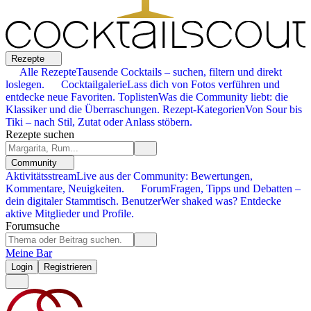
Rezepte
Alle Rezepte
Tausende Cocktails – suchen, filtern und direkt
loslegen.
Cocktailgalerie
Lass dich von Fotos verführen und
entdecke neue Favoriten.
Toplisten
Was die Community liebt: die
Klassiker und die Überraschungen.
Rezept-Kategorien
Von Sour bis
Tiki – nach Stil, Zutat oder Anlass stöbern.
Rezepte suchen
Community
Aktivitätsstream
Live aus der Community: Bewertungen,
Kommentare, Neuigkeiten.
Forum
Fragen, Tipps und Debatten –
dein digitaler Stammtisch.
Benutzer
Wer shaked was? Entdecke
aktive Mitglieder und Profile.
Forumsuche
Meine Bar
Login
Registrieren