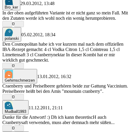
29.03.2012, 13:48
Bro_ker
In der oben aufgeführten Variante ist er nicht ganz so mein Fall. Mit
den Zutaten werde ich wohl noch ein wenig herumprobieren.
0
05.02.2012, 18:34
polanski
Den Cosmopolitan habe ich vor kurzem mal nach dem offiziellen
IBA-Rezept gemacht: 4 cl Vodka Citron 1,5 cl Cointreau 1,5 cl
Limettensaft 3 cl Cranberrynektar In dieser Kombi hat er mir
wirklich gut geschmeckt.
0
13.01.2012, 16:32
Gehirnschmerzen
Craenberry und Preiselbeere gehören beide zur Gattung Vaccinium.
Preiselbeere heißt bei den Amis "mountain cranberry".
0
11.12.2011, 21:11
Mudball1993
Danke für die Antwort! :) Dh ich kann theoretiscH auch
Cranberrysaft verwenden, muss aber demnach mehr süßen...
0