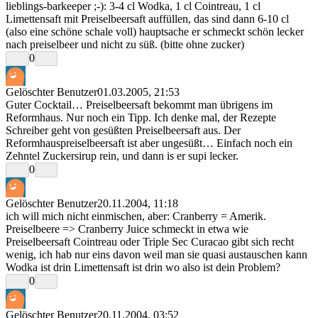
lieblings-barkeeper ;-): 3-4 cl Wodka, 1 cl Cointreau, 1 cl
Limettensaft mit Preiselbeersaft auffüllen, das sind dann 6-10 cl
(also eine schöne schale voll) hauptsache er schmeckt schön lecker
nach preiselbeer und nicht zu süß. (bitte ohne zucker)
0
Gelöschter Benutzer
01.03.2005, 21:53
Guter Cocktail… Preiselbeersaft bekommt man übrigens im
Reformhaus. Nur noch ein Tipp. Ich denke mal, der Rezepte
Schreiber geht von gesüßten Preiselbeersaft aus. Der
Reformhauspreiselbeersaft ist aber ungesüßt… Einfach noch ein
Zehntel Zuckersirup rein, und dann is er supi lecker.
0
Gelöschter Benutzer
20.11.2004, 11:18
ich will mich nicht einmischen, aber: Cranberry = Amerik.
Preiselbeere => Cranberry Juice schmeckt in etwa wie
Preiselbeersaft Cointreau oder Triple Sec Curacao gibt sich recht
wenig, ich hab nur eins davon weil man sie quasi austauschen kann
Wodka ist drin Limettensaft ist drin wo also ist dein Problem?
0
Gelöschter Benutzer
20.11.2004, 03:52