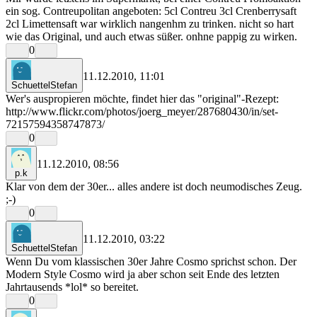
ein sog. Contreupolitan angeboten: 5cl Contreu 3cl Crenberrysaft
2cl Limettensaft war wirklich nangenhm zu trinken. nicht so hart
wie das Original, und auch etwas süßer. onhne pappig zu wirken.
0
11.12.2010, 11:01
SchuettelStefan
Wer's auspropieren möchte, findet hier das "original"-Rezept:
http://www.flickr.com/photos/joerg_meyer/287680430/in/set-
72157594358747873/
0
11.12.2010, 08:56
p.k
Klar von dem der 30er... alles andere ist doch neumodisches Zeug.
;-)
0
11.12.2010, 03:22
SchuettelStefan
Wenn Du vom klassischen 30er Jahre Cosmo sprichst schon. Der
Modern Style Cosmo wird ja aber schon seit Ende des letzten
Jahrtausends *lol* so bereitet.
0