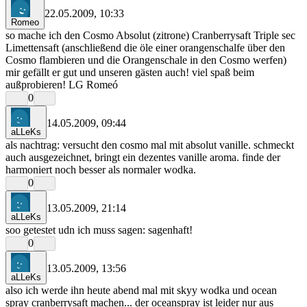
22.05.2009, 10:33
Romeo
so mache ich den Cosmo Absolut (zitrone) Cranberrysaft Triple sec
Limettensaft (anschließend die öle einer orangenschalfe über den
Cosmo flambieren und die Orangenschale in den Cosmo werfen)
mir gefällt er gut und unseren gästen auch! viel spaß beim
außprobieren! LG Romeó
0
14.05.2009, 09:44
aLLeKs
als nachtrag: versucht den cosmo mal mit absolut vanille. schmeckt
auch ausgezeichnet, bringt ein dezentes vanille aroma. finde der
harmoniert noch besser als normaler wodka.
0
13.05.2009, 21:14
aLLeKs
soo getestet udn ich muss sagen: sagenhaft!
0
13.05.2009, 13:56
aLLeKs
also ich werde ihn heute abend mal mit skyy wodka und ocean
spray cranberrysaft machen... der oceanspray ist leider nur aus