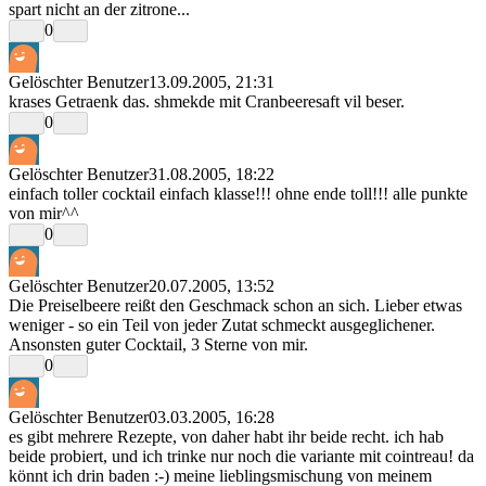
spart nicht an der zitrone...
0
Gelöschter Benutzer
13.09.2005, 21:31
krases Getraenk das. shmekde mit Cranbeeresaft vil beser.
0
Gelöschter Benutzer
31.08.2005, 18:22
einfach toller cocktail einfach klasse!!! ohne ende toll!!! alle punkte
von mir^^
0
Gelöschter Benutzer
20.07.2005, 13:52
Die Preiselbeere reißt den Geschmack schon an sich. Lieber etwas
weniger - so ein Teil von jeder Zutat schmeckt ausgeglichener.
Ansonsten guter Cocktail, 3 Sterne von mir.
0
Gelöschter Benutzer
03.03.2005, 16:28
es gibt mehrere Rezepte, von daher habt ihr beide recht. ich hab
beide probiert, und ich trinke nur noch die variante mit cointreau! da
könnt ich drin baden :-) meine lieblingsmischung von meinem