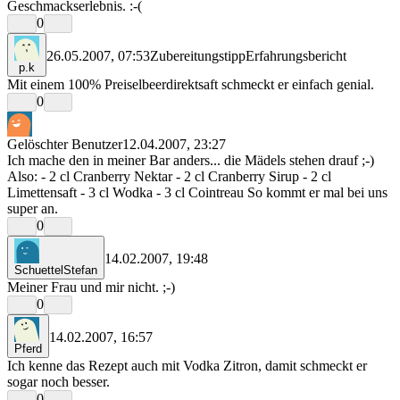
Geschmackserlebnis. :-(
0
26.05.2007, 07:53
Zubereitungstipp
Erfahrungsbericht
p.k
Mit einem 100% Preiselbeerdirektsaft schmeckt er einfach genial.
0
Gelöschter Benutzer
12.04.2007, 23:27
Ich mache den in meiner Bar anders... die Mädels stehen drauf ;-)
Also: - 2 cl Cranberry Nektar - 2 cl Cranberry Sirup - 2 cl
Limettensaft - 3 cl Wodka - 3 cl Cointreau So kommt er mal bei uns
super an.
0
14.02.2007, 19:48
SchuettelStefan
Meiner Frau und mir nicht. ;-)
0
14.02.2007, 16:57
Pferd
Ich kenne das Rezept auch mit Vodka Zitron, damit schmeckt er
sogar noch besser.
0