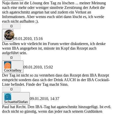
Naja dann ist die Lösung den Tag zu löschen ... meiner Meinung
nach eine mehr oder weniger sinnfreie Zerstörung der Arbeit die
sich agateschmitz angetan hat und zudem ein Verlust an
Informationen. Aber wenns euch stört dann löscht es, ich werde
euch nicht aufhalten ;).
0
09.01.2010, 15:16
Orca
Das sollten wir vielleicht im Forum weiter diskutieren, ich denke
wenn IBA angegeben ist, müsste im Kopf das Rezept auch
aufgeführt sein.
0
09.01.2010, 15:02
Cocktailboy
Der Tag ist nicht so zu verstehen dass das Rezept dem IBA Rezept
entspricht sondern dass sich der Drink AUCH in der IBA Cocktail-
Liste befindet. Finde der Tag macht Sinn.
0
09.01.2010, 14:37
SchuettelStefan
Paul hat Recht. Den IBA-Tag hat agateschmitz hinzugefügt. Ist evtl.
doch nicht so günstig, wenn das jeder nach seinem Gutdünken