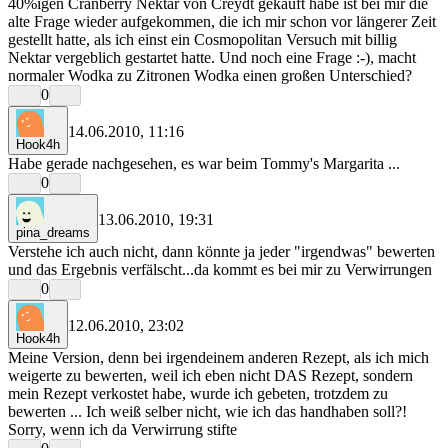
40%igen Cranberry Nektar von Creydt gekauft habe ist bei mir die
alte Frage wieder aufgekommen, die ich mir schon vor längerer Zeit
gestellt hatte, als ich einst ein Cosmopolitan Versuch mit billig
Nektar vergeblich gestartet hatte. Und noch eine Frage :-), macht
normaler Wodka zu Zitronen Wodka einen großen Unterschied?
0
14.06.2010, 11:16
Hook4h
Habe gerade nachgesehen, es war beim Tommy's Margarita ...
0
13.06.2010, 19:31
pina_dreams
Verstehe ich auch nicht, dann könnte ja jeder "irgendwas" bewerten
und das Ergebnis verfälscht...da kommt es bei mir zu Verwirrungen
0
12.06.2010, 23:02
Hook4h
Meine Version, denn bei irgendeinem anderen Rezept, als ich mich
weigerte zu bewerten, weil ich eben nicht DAS Rezept, sondern
mein Rezept verkostet habe, wurde ich gebeten, trotzdem zu
bewerten ... Ich weiß selber nicht, wie ich das handhaben soll?!
Sorry, wenn ich da Verwirrung stifte