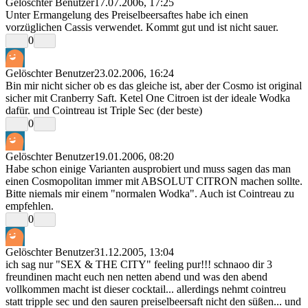
Gelöschter Benutzer
17.07.2006, 17:25
Unter Ermangelung des Preiselbeersaftes habe ich einen
vorzüglichen Cassis verwendet. Kommt gut und ist nicht sauer.
0
Gelöschter Benutzer
23.02.2006, 16:24
Bin mir nicht sicher ob es das gleiche ist, aber der Cosmo ist original
sicher mit Cranberry Saft. Ketel One Citroen ist der ideale Wodka
dafür. und Cointreau ist Triple Sec (der beste)
0
Gelöschter Benutzer
19.01.2006, 08:20
Habe schon einige Varianten ausprobiert und muss sagen das man
einen Cosmopolitan immer mit ABSOLUT CITRON machen sollte.
Bitte niemals mir einem "normalen Wodka". Auch ist Cointreau zu
empfehlen.
0
Gelöschter Benutzer
31.12.2005, 13:04
ich sag nur "SEX & THE CITY" feeling pur!!! schnaoo dir 3
freundinen macht euch nen netten abend und was den abend
vollkommen macht ist dieser cocktail... allerdings nehmt cointreu
statt tripple sec und den sauren preiselbeersaft nicht den süßen... und