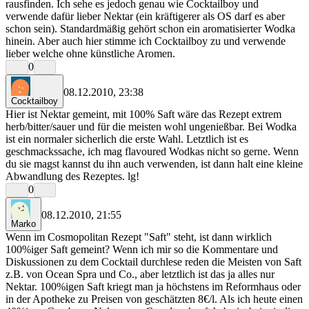
rausfinden. Ich sehe es jedoch genau wie Cocktailboy und
verwende dafür lieber Nektar (ein kräftigerer als OS darf es aber
schon sein). Standardmäßig gehört schon ein aromatisierter Wodka
hinein. Aber auch hier stimme ich Cocktailboy zu und verwende
lieber welche ohne künstliche Aromen.
0
08.12.2010, 23:38
Cocktailboy
Hier ist Nektar gemeint, mit 100% Saft wäre das Rezept extrem
herb/bitter/sauer und für die meisten wohl ungenießbar. Bei Wodka
ist ein normaler sicherlich die erste Wahl. Letztlich ist es
geschmackssache, ich mag flavoured Wodkas nicht so gerne. Wenn
du sie magst kannst du ihn auch verwenden, ist dann halt eine kleine
Abwandlung des Rezeptes. lg!
0
08.12.2010, 21:55
Marko
Wenn im Cosmopolitan Rezept "Saft" steht, ist dann wirklich
100%iger Saft gemeint? Wenn ich mir so die Kommentare und
Diskussionen zu dem Cocktail durchlese reden die Meisten von Saft
z.B. von Ocean Spra und Co., aber letztlich ist das ja alles nur
Nektar. 100%igen Saft kriegt man ja höchstens im Reformhaus oder
in der Apotheke zu Preisen von geschätzten 8€/l. Als ich heute einen