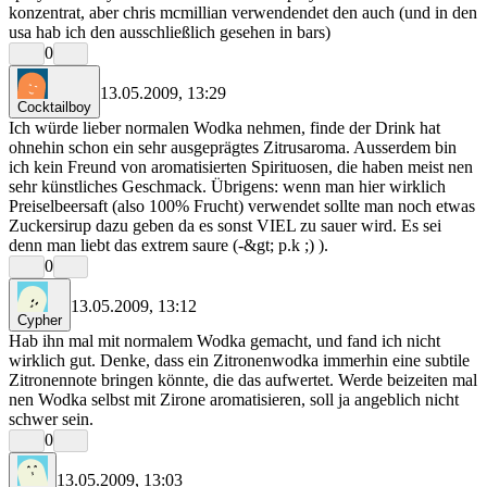
konzentrat, aber chris mcmillian verwendendet den auch (und in den
usa hab ich den ausschließlich gesehen in bars)
0
13.05.2009, 13:29
Cocktailboy
Ich würde lieber normalen Wodka nehmen, finde der Drink hat
ohnehin schon ein sehr ausgeprägtes Zitrusaroma. Ausserdem bin
ich kein Freund von aromatisierten Spirituosen, die haben meist nen
sehr künstliches Geschmack. Übrigens: wenn man hier wirklich
Preiselbeersaft (also 100% Frucht) verwendet sollte man noch etwas
Zuckersirup dazu geben da es sonst VIEL zu sauer wird. Es sei
denn man liebt das extrem saure (-&gt; p.k ;) ).
0
13.05.2009, 13:12
Cypher
Hab ihn mal mit normalem Wodka gemacht, und fand ich nicht
wirklich gut. Denke, dass ein Zitronenwodka immerhin eine subtile
Zitronennote bringen könnte, die das aufwertet. Werde beizeiten mal
nen Wodka selbst mit Zirone aromatisieren, soll ja angeblich nicht
schwer sein.
0
13.05.2009, 13:03