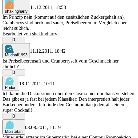
11.12.2011, 18:58
shakingharry
Im Prinzip nein (kommt auf den zusätzlichen Zuckergehalt an).
Cranberrys sind herb und sauer, Preiselbeeren im Vergleich eher
leicht süßlich.
Bearbeitet von shakingharry
0
11.12.2011, 18:42
Mudball1993
Ist Preiselbeerensaft und Cranberrysaft vom Geschmack her
ähnlich?
0
18.11.2011, 10:11
Radarr
Ich kann die Diskussionen über den Cosmo hier durchaus verstehen.
Das gibt es ja fast bei jedem Klassiker; Den interpretiert halt jeder
Barkeeper anders. Ich finde den Cosmopolitan jedenfalls einen
super Cocktail!
0
03.08.2011, 11:19
Mixstefan
Mir wurde letztens im Supermarkt, bei einer Contreu Promoaktion