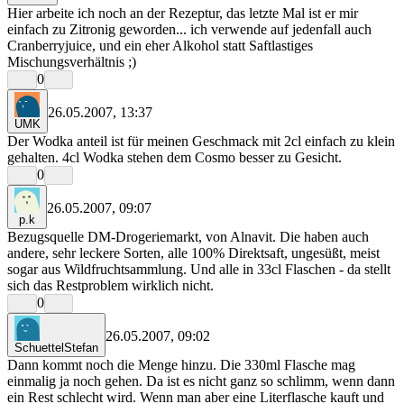
Hier arbeite ich noch an der Rezeptur, das letzte Mal ist er mir
einfach zu Zitronig geworden... ich verwende auf jedenfall auch
Cranberryjuice, und ein eher Alkohol statt Saftlastiges
Mischungsverhältnis ;)
0
26.05.2007, 13:37
UMK
Der Wodka anteil ist für meinen Geschmack mit 2cl einfach zu klein
gehalten. 4cl Wodka stehen dem Cosmo besser zu Gesicht.
0
26.05.2007, 09:07
p.k
Bezugsquelle DM-Drogeriemarkt, von Alnavit. Die haben auch
andere, sehr leckere Sorten, alle 100% Direktsaft, ungesüßt, meist
sogar aus Wildfruchtsammlung. Und alle in 33cl Flaschen - da stellt
sich das Restproblem wirklich nicht.
0
26.05.2007, 09:02
SchuettelStefan
Dann kommt noch die Menge hinzu. Die 330ml Flasche mag
einmalig ja noch gehen. Da ist es nicht ganz so schlimm, wenn dann
ein Rest schlecht wird. Wenn man aber eine Literflasche kauft und