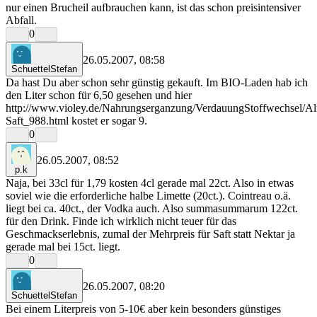
nur einen Brucheil aufbrauchen kann, ist das schon preisintensiver
Abfall.
0
26.05.2007, 08:58
SchuettelStefan
Da hast Du aber schon sehr günstig gekauft. Im BIO-Laden hab ich
den Liter schon für 6,50 gesehen und hier
http://www.violey.de/Nahrungserganzung/VerdauungStoffwechsel/Aln
Saft_988.html kostet er sogar 9.
0
26.05.2007, 08:52
p.k
Naja, bei 33cl für 1,79 kosten 4cl gerade mal 22ct. Also in etwas
soviel wie die erforderliche halbe Limette (20ct.). Cointreau o.ä.
liegt bei ca. 40ct., der Vodka auch. Also summasummarum 122ct.
für den Drink. Finde ich wirklich nicht teuer für das
Geschmackserlebnis, zumal der Mehrpreis für Saft statt Nektar ja
gerade mal bei 15ct. liegt.
0
26.05.2007, 08:20
SchuettelStefan
Bei einem Literpreis von 5-10€ aber kein besonders günstiges