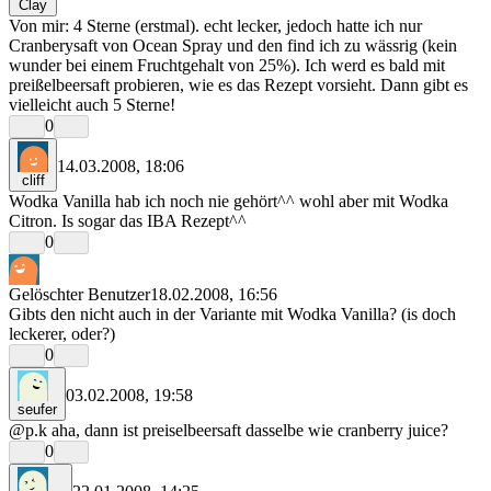
Clay
Von mir: 4 Sterne (erstmal). echt lecker, jedoch hatte ich nur
Cranberysaft von Ocean Spray und den find ich zu wässrig (kein
wunder bei einem Fruchtgehalt von 25%). Ich werd es bald mit
preißelbeersaft probieren, wie es das Rezept vorsieht. Dann gibt es
vielleicht auch 5 Sterne!
0
14.03.2008, 18:06
cliff
Wodka Vanilla hab ich noch nie gehört^^ wohl aber mit Wodka
Citron. Is sogar das IBA Rezept^^
0
Gelöschter Benutzer
18.02.2008, 16:56
Gibts den nicht auch in der Variante mit Wodka Vanilla? (is doch
leckerer, oder?)
0
03.02.2008, 19:58
seufer
@p.k aha, dann ist preiselbeersaft dasselbe wie cranberry juice?
0