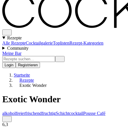
Rezepte
Alle Rezepte
Cocktailgalerie
Toplisten
Rezept-Kategorien
Community
Meine Bar
Login
Registrieren
Startseite
Rezepte
Exotic Wonder
Exotic Wonder
alkoholfrei
erfrischend
fruchtig
Schichtcocktail
Pousse Café
6,3