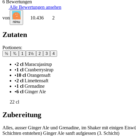
6 Bewertungen
Alle Bewertungen ansehen
von
10.436
2
ninu
Zutaten
Portionen:
½
¾
1
1½
2
3
4
•
2 cl
Maracujasirup
•
1 cl
Cranberrysirup
•
10 cl
Orangensaft
•
2 cl
Limettensaft
•
1 cl
Grenadine
•
6 cl
Ginger Ale
22 cl
Zubereitung
Alles, ausser Ginger Ale und Grenadine, im Shaker mit einigen Eiswür
Schichten entstehen) Ginger Ale sanft aufgiessen (3. Schicht)