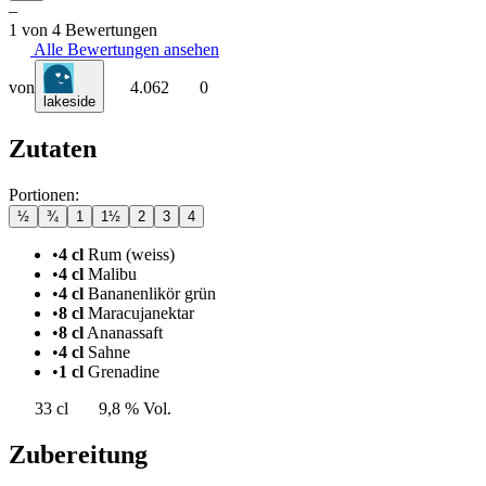
–
1 von 4 Bewertungen
Alle Bewertungen ansehen
von
4.062
0
lakeside
Zutaten
Portionen:
½
¾
1
1½
2
3
4
•
4 cl
Rum (weiss)
•
4 cl
Malibu
•
4 cl
Bananenlikör grün
•
8 cl
Maracujanektar
•
8 cl
Ananassaft
•
4 cl
Sahne
•
1 cl
Grenadine
33 cl
9,8 % Vol.
Zubereitung