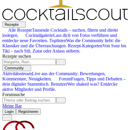
Rezepte
Alle Rezepte
Tausende Cocktails – suchen, filtern und direkt
loslegen.
Cocktailgalerie
Lass dich von Fotos verführen und
entdecke neue Favoriten.
Toplisten
Was die Community liebt: die
Klassiker und die Überraschungen.
Rezept-Kategorien
Von Sour bis
Tiki – nach Stil, Zutat oder Anlass stöbern.
Rezepte suchen
Community
Aktivitätsstream
Live aus der Community: Bewertungen,
Kommentare, Neuigkeiten.
Forum
Fragen, Tipps und Debatten –
dein digitaler Stammtisch.
Benutzer
Wer shaked was? Entdecke
aktive Mitglieder und Profile.
Forumsuche
Meine Bar
Login
Registrieren