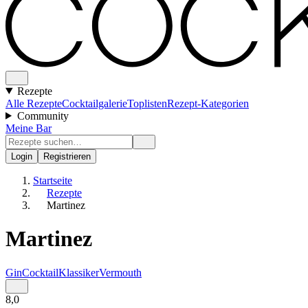
Rezepte
Alle Rezepte
Cocktailgalerie
Toplisten
Rezept-Kategorien
Community
Meine Bar
Login
Registrieren
Startseite
Rezepte
Martinez
Martinez
Gin
Cocktail
Klassiker
Vermouth
8,0