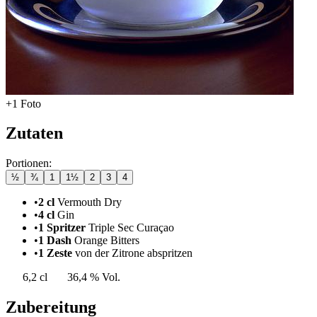
+1 Foto
Zutaten
Portionen:
½
¾
1
1½
2
3
4
•
2 cl
Vermouth Dry
•
4 cl
Gin
•
1 Spritzer
Triple Sec Curaçao
•
1 Dash
Orange Bitters
•
1 Zeste
von der Zitrone abspritzen
6,2 cl
36,4 % Vol.
Zubereitung