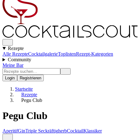
Rezepte
Alle Rezepte
Cocktailgalerie
Toplisten
Rezept-Kategorien
Community
Meine Bar
Login
Registrieren
Startseite
Rezepte
Pegu Club
Pegu Club
Aperitif
Gin
Triple Sec
kräftig
herb
Cocktail
Klassiker