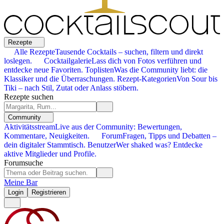
Rezepte
Alle Rezepte
Tausende Cocktails – suchen, filtern und direkt
loslegen.
Cocktailgalerie
Lass dich von Fotos verführen und
entdecke neue Favoriten.
Toplisten
Was die Community liebt: die
Klassiker und die Überraschungen.
Rezept-Kategorien
Von Sour bis
Tiki – nach Stil, Zutat oder Anlass stöbern.
Rezepte suchen
Community
Aktivitätsstream
Live aus der Community: Bewertungen,
Kommentare, Neuigkeiten.
Forum
Fragen, Tipps und Debatten –
dein digitaler Stammtisch.
Benutzer
Wer shaked was? Entdecke
aktive Mitglieder und Profile.
Forumsuche
Meine Bar
Login
Registrieren