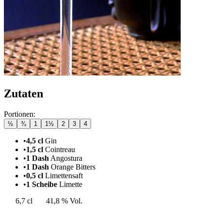
Zutaten
Portionen:
½
¾
1
1½
2
3
4
•
4,5 cl
Gin
•
1,5 cl
Cointreau
•
1 Dash
Angostura
•
1 Dash
Orange Bitters
•
0,5 cl
Limettensaft
•
1 Scheibe
Limette
6,7 cl
41,8 % Vol.