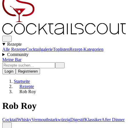
Rezepte
Alle Rezepte
Cocktailgalerie
Toplisten
Rezept-Kategorien
Community
Meine Bar
Login
Registrieren
Startseite
Rezepte
Rob Roy
Rob Roy
Cocktail
Whisky
Vermouth
stark
würzig
Digestif
Klassiker
After Dinner