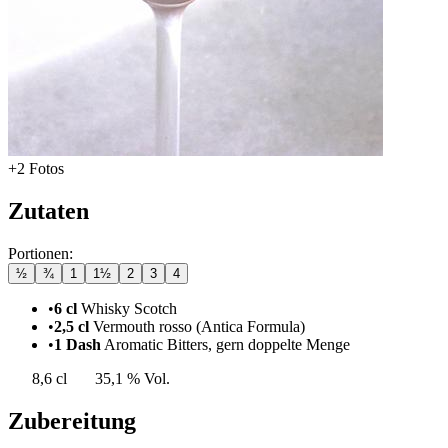
+2 Fotos
Zutaten
Portionen:
½
¾
1
1½
2
3
4
•
6 cl
Whisky Scotch
•
2,5 cl
Vermouth rosso (Antica Formula)
•
1 Dash
Aromatic Bitters, gern doppelte Menge
8,6 cl
35,1 % Vol.
Zubereitung