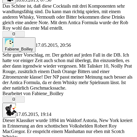
rrr
Das Schöne ist, daß diese Cocktails mit drei Komponenten sehr
wandlungsfähig sind. Da kann man richtig spielen, mit einem
anderen Whisky, Vermouth oder Bitter bekommen diese Drinks
gleich eine andere Note. Mit dem Antica Formula wurde der Rob
Roy wohl das erste Mal erstellt.
0
17.05.2015, 20:56
Fabiene_Boilley
Sehr guter Vorschlag, rrr. Der gehört auf jeden Fall in die DB. Ich
hatte vor einiger Zeit auch schon mal überlegt, ihn einzustellen, es
aber dann irgendwie wieder vergessen. Mit Talisker 10, Noilly Prat
Rouge, zusätzlich einem Dash Orange Bitters und einer
Zitronenzeste klasse! Der NP passt meiner Meinung nach besser als
der Antica Formula, da er dem Whisky mehr Spielraum lässt. Ist
aber natürlich Geschmackssache.
Bearbeitet von Fabiene_Boilley
0
17.05.2015, 19:14
rrr
Dieser Klassiker wurde 1894 im Waldorf Astoria, New York kreiert
in Erinnerung an den schottischen Volkshelden Robert Roy
MacGregor. Er enspricht einem Manhattan nur eben mit Scotch
Whisky.