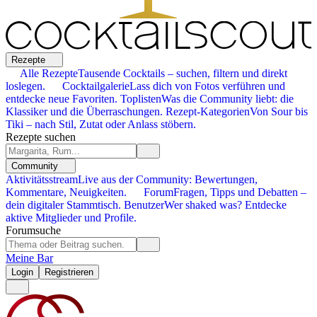
Rezepte
Alle Rezepte
Tausende Cocktails – suchen, filtern und direkt
loslegen.
Cocktailgalerie
Lass dich von Fotos verführen und
entdecke neue Favoriten.
Toplisten
Was die Community liebt: die
Klassiker und die Überraschungen.
Rezept-Kategorien
Von Sour bis
Tiki – nach Stil, Zutat oder Anlass stöbern.
Rezepte suchen
Community
Aktivitätsstream
Live aus der Community: Bewertungen,
Kommentare, Neuigkeiten.
Forum
Fragen, Tipps und Debatten –
dein digitaler Stammtisch.
Benutzer
Wer shaked was? Entdecke
aktive Mitglieder und Profile.
Forumsuche
Meine Bar
Login
Registrieren