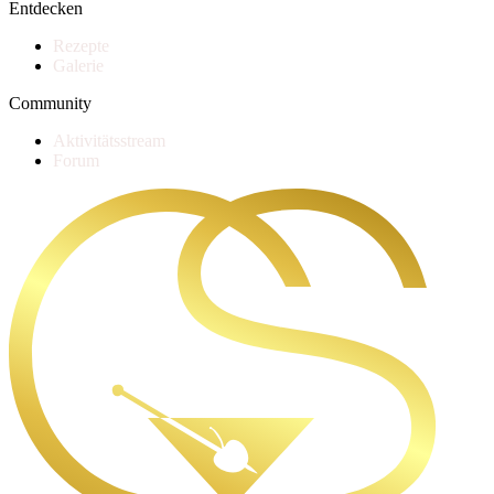
Entdecken
Rezepte
Galerie
Community
Aktivitätsstream
Forum