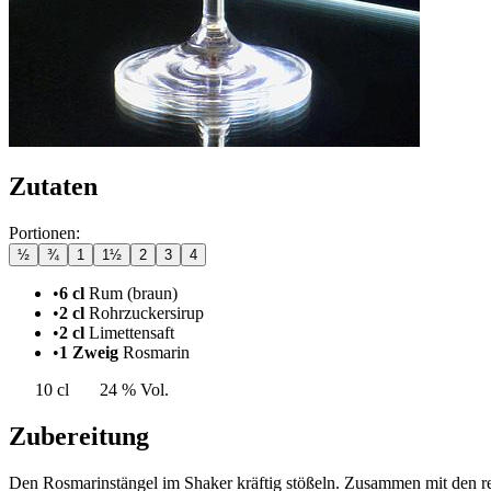
Zutaten
Portionen:
½
¾
1
1½
2
3
4
•
6 cl
Rum (braun)
•
2 cl
Rohrzuckersirup
•
2 cl
Limettensaft
•
1 Zweig
Rosmarin
10 cl
24 % Vol.
Zubereitung
Den Rosmarinstängel im Shaker kräftig stößeln. Zusammen mit den res