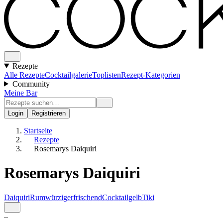
Rezepte
Alle Rezepte
Cocktailgalerie
Toplisten
Rezept-Kategorien
Community
Meine Bar
Login
Registrieren
Startseite
Rezepte
Rosemarys Daiquiri
Rosemarys Daiquiri
Daiquiri
Rum
würzig
erfrischend
Cocktail
gelb
Tiki
–