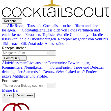
Rezepte
Alle Rezepte
Tausende Cocktails – suchen, filtern und direkt
loslegen.
Cocktailgalerie
Lass dich von Fotos verführen und
entdecke neue Favoriten.
Toplisten
Was die Community liebt: die
Klassiker und die Überraschungen.
Rezept-Kategorien
Von Sour bis
Tiki – nach Stil, Zutat oder Anlass stöbern.
Rezepte suchen
Community
Aktivitätsstream
Live aus der Community: Bewertungen,
Kommentare, Neuigkeiten.
Forum
Fragen, Tipps und Debatten –
dein digitaler Stammtisch.
Benutzer
Wer shaked was? Entdecke
aktive Mitglieder und Profile.
Forumsuche
Meine Bar
Login
Registrieren