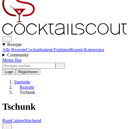
Rezepte
Alle Rezepte
Cocktailgalerie
Toplisten
Rezept-Kategorien
Community
Meine Bar
Login
Registrieren
Startseite
Rezepte
Tschunk
Tschunk
Rum
Caipi
erfrischend