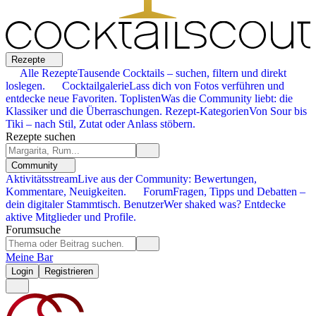
Rezepte
Alle Rezepte
Tausende Cocktails – suchen, filtern und direkt
loslegen.
Cocktailgalerie
Lass dich von Fotos verführen und
entdecke neue Favoriten.
Toplisten
Was die Community liebt: die
Klassiker und die Überraschungen.
Rezept-Kategorien
Von Sour bis
Tiki – nach Stil, Zutat oder Anlass stöbern.
Rezepte suchen
Community
Aktivitätsstream
Live aus der Community: Bewertungen,
Kommentare, Neuigkeiten.
Forum
Fragen, Tipps und Debatten –
dein digitaler Stammtisch.
Benutzer
Wer shaked was? Entdecke
aktive Mitglieder und Profile.
Forumsuche
Meine Bar
Login
Registrieren