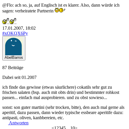
@Flo: ach so, ja, auf Englisch ist es klarer. Also, dann würde ich
sagen: verheiratete Partnerin
17.01.2007, 18:02
#xOKQX6Py
AbelBarros
87 Beiträge
Dabei seit 01.2007
ich finde das gewisse (etwas säurlichere) cokatils sehr gut zu
frischen salaten (bsp. auch mit obts drin) und bestimmter rohkost
passen... einfach mal ausprobieren. und zu obst sowieso...
sonst: son guter martini (sehr trocken, bitte), den auch mal gerne als
aperitif, dazu passen, dann wieder typische essbeare aperitife dazu:
antipasti, oliven, kanbbereien, etc.
Antworten
<
1
2
3
4
5
…
10
>