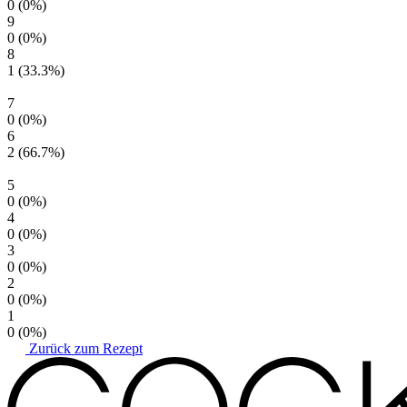
0
(0%)
9
0
(0%)
8
1
(33.3%)
7
0
(0%)
6
2
(66.7%)
5
0
(0%)
4
0
(0%)
3
0
(0%)
2
0
(0%)
1
0
(0%)
Zurück zum Rezept