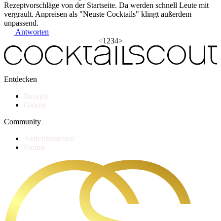
Rezeptvorschläge von der Startseite. Da werden schnell Leute mit
vergrault. Anpreisen als "Neuste Cocktails" klingt außerdem
unpassend.
Antworten
<
1
2
3
4
>
Entdecken
Rezepte
Galerie
Community
Aktivitätsstream
Forum