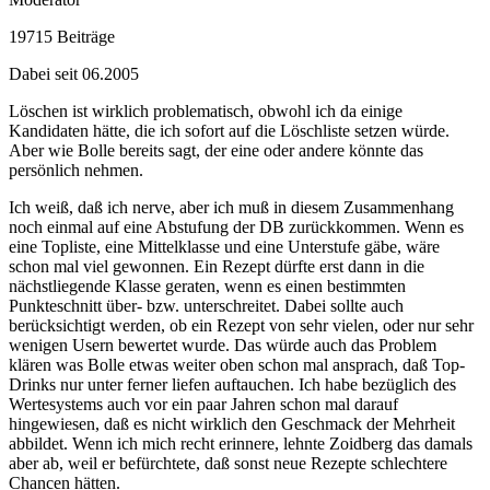
19715 Beiträge
Dabei seit 06.2005
Löschen ist wirklich problematisch, obwohl ich da einige
Kandidaten hätte, die ich sofort auf die Löschliste setzen würde.
Aber wie Bolle bereits sagt, der eine oder andere könnte das
persönlich nehmen.
Ich weiß, daß ich nerve, aber ich muß in diesem Zusammenhang
noch einmal auf eine Abstufung der DB zurückkommen. Wenn es
eine Topliste, eine Mittelklasse und eine Unterstufe gäbe, wäre
schon mal viel gewonnen. Ein Rezept dürfte erst dann in die
nächstliegende Klasse geraten, wenn es einen bestimmten
Punkteschnitt über- bzw. unterschreitet. Dabei sollte auch
berücksichtigt werden, ob ein Rezept von sehr vielen, oder nur sehr
wenigen Usern bewertet wurde. Das würde auch das Problem
klären was Bolle etwas weiter oben schon mal ansprach, daß Top-
Drinks nur unter ferner liefen auftauchen. Ich habe bezüglich des
Wertesystems auch vor ein paar Jahren schon mal darauf
hingewiesen, daß es nicht wirklich den Geschmack der Mehrheit
abbildet. Wenn ich mich recht erinnere, lehnte Zoidberg das damals
aber ab, weil er befürchtete, daß sonst neue Rezepte schlechtere
Chancen hätten.