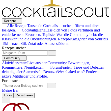
Rezepte
Alle Rezepte
Tausende Cocktails – suchen, filtern und direkt
loslegen.
Cocktailgalerie
Lass dich von Fotos verführen und
entdecke neue Favoriten.
Toplisten
Was die Community liebt: die
Klassiker und die Überraschungen.
Rezept-Kategorien
Von Sour bis
Tiki – nach Stil, Zutat oder Anlass stöbern.
Rezepte suchen
Community
Aktivitätsstream
Live aus der Community: Bewertungen,
Kommentare, Neuigkeiten.
Forum
Fragen, Tipps und Debatten –
dein digitaler Stammtisch.
Benutzer
Wer shaked was? Entdecke
aktive Mitglieder und Profile.
Forumsuche
Meine Bar
Login
Registrieren