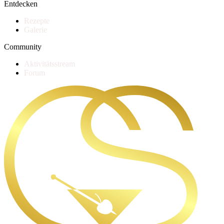
Entdecken
Rezepte
Galerie
Community
Aktivitätsstream
Forum