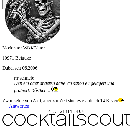
el_muerte
Moderator
Wiki-Editor
10971 Beiträge
Dabei seit 06.2006
rrr schrieb:
Den ein oder anderen habe ich schon eingelagert und
probiert. Köstlich...
Zwar keine von Aldi, aber zur Zeit sind es glaub ich 14 Kisten
Antworten
<
1
…
12
13
14
15
16
>