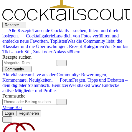
Rezepte
Alle Rezepte
Tausende Cocktails – suchen, filtern und direkt
loslegen.
Cocktailgalerie
Lass dich von Fotos verführen und
entdecke neue Favoriten.
Toplisten
Was die Community liebt: die
Klassiker und die Überraschungen.
Rezept-Kategorien
Von Sour bis
Tiki – nach Stil, Zutat oder Anlass stöbern.
Rezepte suchen
Community
Aktivitätsstream
Live aus der Community: Bewertungen,
Kommentare, Neuigkeiten.
Forum
Fragen, Tipps und Debatten –
dein digitaler Stammtisch.
Benutzer
Wer shaked was? Entdecke
aktive Mitglieder und Profile.
Forumsuche
Meine Bar
Login
Registrieren