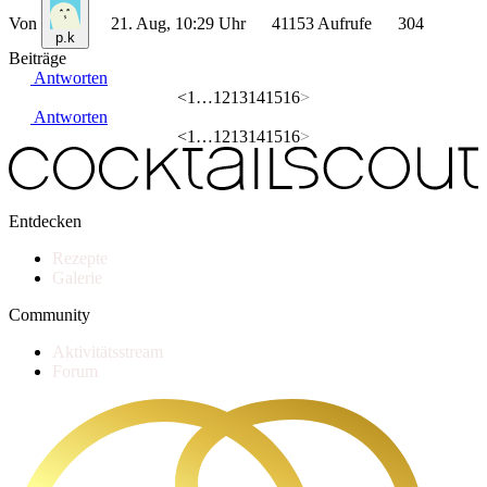
Von
21. Aug, 10:29 Uhr
41153 Aufrufe
304
p.k
Beiträge
Antworten
<
1
…
12
13
14
15
16
>
Antworten
<
1
…
12
13
14
15
16
>
Entdecken
Rezepte
Galerie
Community
Aktivitätsstream
Forum