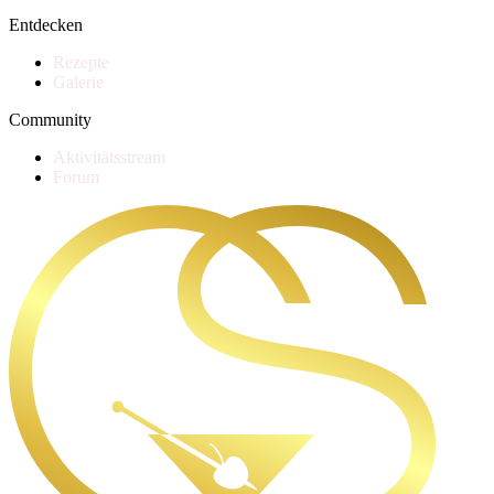
Entdecken
Rezepte
Galerie
Community
Aktivitätsstream
Forum