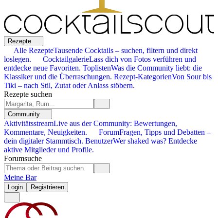
Rezepte
Alle Rezepte
Tausende Cocktails – suchen, filtern und direkt
loslegen.
Cocktailgalerie
Lass dich von Fotos verführen und
entdecke neue Favoriten.
Toplisten
Was die Community liebt: die
Klassiker und die Überraschungen.
Rezept-Kategorien
Von Sour bis
Tiki – nach Stil, Zutat oder Anlass stöbern.
Rezepte suchen
Community
Aktivitätsstream
Live aus der Community: Bewertungen,
Kommentare, Neuigkeiten.
Forum
Fragen, Tipps und Debatten –
dein digitaler Stammtisch.
Benutzer
Wer shaked was? Entdecke
aktive Mitglieder und Profile.
Forumsuche
Meine Bar
Login
Registrieren