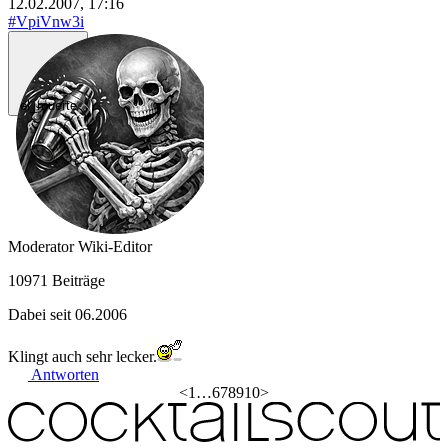
12.02.2007, 17:16
#VpiVnw3i
el_muerte
Moderator
Wiki-Editor
10971 Beiträge
Dabei seit 06.2006
Klingt auch sehr lecker.
Antworten
<
1
…
6
7
8
9
10
>