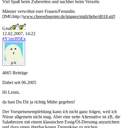
Viel Spaß beim Zubereiten und nachher beim Verzehr.
Männer verwöhnt eure Frauen/Freundin.
[IMGhttp://
www.cheesebuerger.de/images/midi/liebe/d018.gif
]
Gruß
12.02.2007, 14:22
#Y1m395Ex
p.k
4665 Beiträge
Dabei seit 06.2005
Hi Lenni,
da hast Du Dir ja richtig Mühe gegeben!
Der Vorspeisenempfehlung kann ich nicht ganz folgen, weil ich
Nüsse allgemein nicht mag. Aber eine nette Alternative ist zB, die
Salatherzen mit einem klassischen Essig/Öl-Dressing anzurichten
und dazu einen überbackenen Ziegenkäse zu reichen.