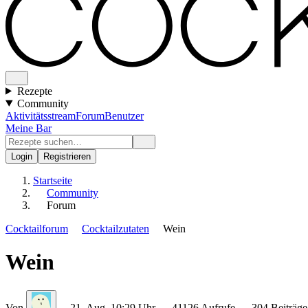
Rezepte
Community
Aktivitätsstream
Forum
Benutzer
Meine Bar
Login
Registrieren
Startseite
Community
Forum
Cocktailforum
Cocktailzutaten
Wein
Wein
Von
21. Aug, 10:29 Uhr
41126 Aufrufe
304 Beiträge