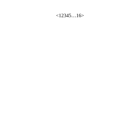
<
1
2
3
4
5
…
16
>