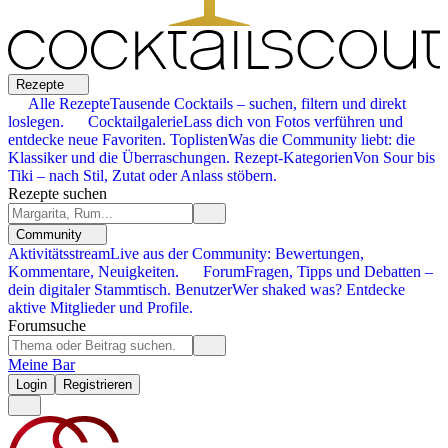
Rezepte
Alle Rezepte
Tausende Cocktails – suchen, filtern und direkt
loslegen.
Cocktailgalerie
Lass dich von Fotos verführen und
entdecke neue Favoriten.
Toplisten
Was die Community liebt: die
Klassiker und die Überraschungen.
Rezept-Kategorien
Von Sour bis
Tiki – nach Stil, Zutat oder Anlass stöbern.
Rezepte suchen
Community
Aktivitätsstream
Live aus der Community: Bewertungen,
Kommentare, Neuigkeiten.
Forum
Fragen, Tipps und Debatten –
dein digitaler Stammtisch.
Benutzer
Wer shaked was? Entdecke
aktive Mitglieder und Profile.
Forumsuche
Meine Bar
Login
Registrieren