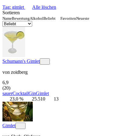
Tag: gimlet
Alle löschen
Sortieren
Name
Bewertung
Alkohol
Beliebt
Favoriten
Neueste
Schumann's Gimlet
von
zoidberg
6,9
(20)
sauer
Cocktail
Gin
Gimlet
23,0 %
25.510
13
Gimlet