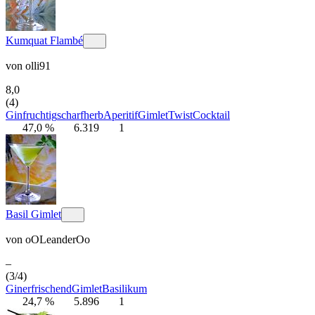
Kumquat Flambé
von
olli91
8,0
(4)
Gin
fruchtig
scharf
herb
Aperitif
Gimlet
Twist
Cocktail
47,0 %
6.319
1
Basil Gimlet
von
oOLeanderOo
–
(3/4)
Gin
erfrischend
Gimlet
Basilikum
24,7 %
5.896
1