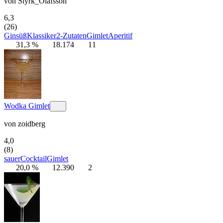
von
Slyrk_Olafsson
6,3
(26)
Gin
süß
Klassiker
2-Zutaten
Gimlet
Aperitif
31,3 %
18.174
11
Wodka Gimlet
von
zoidberg
4,0
(8)
sauer
Cocktail
Gimlet
20,0 %
12.390
2