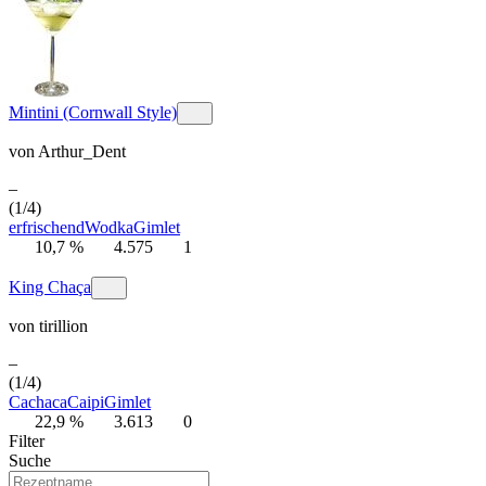
Mintini (Cornwall Style)
von
Arthur_Dent
–
(1/4)
erfrischend
Wodka
Gimlet
10,7 %
4.575
1
King Chaça
von
tirillion
–
(1/4)
Cachaca
Caipi
Gimlet
22,9 %
3.613
0
Filter
Suche