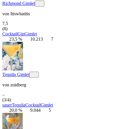
Richmond Gimlet
von
Itiswhatitis
7,5
(8)
Cocktail
Gin
Gimlet
23,5 %
10.213
7
Tequila Gimlet
von
zoidberg
–
(3/4)
sauer
Tequila
Cocktail
Gimlet
20,0 %
9.044
5