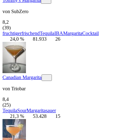
Tommy's Margarita
von
SubZero
8,2
(39)
fruchtig
erfrischend
Tequila
IBA
Margarita
Cocktail
24,0 %
81.933
26
Canadian Margarita
von
Triobar
8,4
(25)
Tequila
Sour
Margarita
sauer
21,3 %
53.428
15