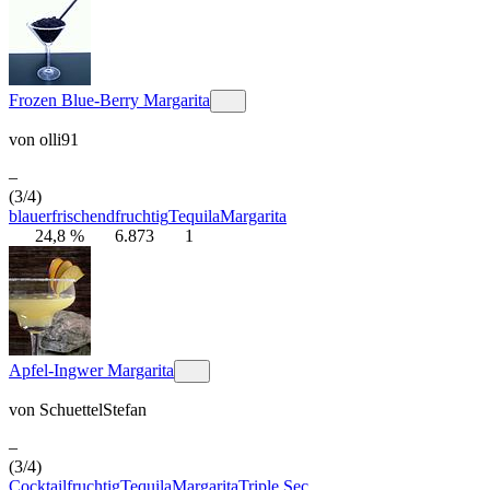
Frozen Blue-Berry Margarita
von
olli91
–
(3/4)
blau
erfrischend
fruchtig
Tequila
Margarita
24,8 %
6.873
1
Apfel-Ingwer Margarita
von
SchuettelStefan
–
(3/4)
Cocktail
fruchtig
Tequila
Margarita
Triple Sec