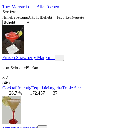
Tag: Margarita
Alle löschen
Sortieren
Name
Bewertung
Alkohol
Beliebt
Favoriten
Neueste
Frozen Strawberry Margarita
von
SchuettelStefan
8,2
(46)
Cocktail
fruchtig
Tequila
Margarita
Triple Sec
26,7 %
172.457
37