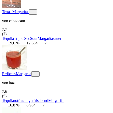
Texas Margarita
von
cabs-team
7,7
(7)
Tequila
Triple Sec
Sour
Margarita
sauer
19,6 %
12.684
7
Erdbeer-Margarita
von
kaz
7,6
(5)
Tequila
rot
fruchtig
erfrischend
Margarita
16,8 %
8.984
7