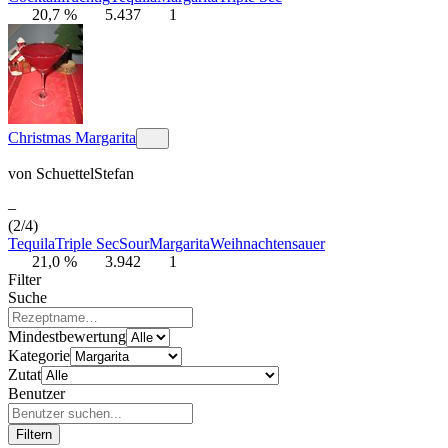
20,7 %
5.437
1
Christmas Margarita
von
SchuettelStefan
–
(2/4)
Tequila
Triple Sec
Sour
Margarita
Weihnachten
sauer
21,0 %
3.942
1
Filter
Suche
Mindestbewertung
Kategorie
Zutat
Benutzer
Filtern