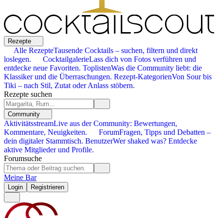
Rezepte
Alle Rezepte
Tausende Cocktails – suchen, filtern und direkt
loslegen.
Cocktailgalerie
Lass dich von Fotos verführen und
entdecke neue Favoriten.
Toplisten
Was die Community liebt: die
Klassiker und die Überraschungen.
Rezept-Kategorien
Von Sour bis
Tiki – nach Stil, Zutat oder Anlass stöbern.
Rezepte suchen
Community
Aktivitätsstream
Live aus der Community: Bewertungen,
Kommentare, Neuigkeiten.
Forum
Fragen, Tipps und Debatten –
dein digitaler Stammtisch.
Benutzer
Wer shaked was? Entdecke
aktive Mitglieder und Profile.
Forumsuche
Meine Bar
Login
Registrieren