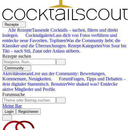
Rezepte
Alle Rezepte
Tausende Cocktails – suchen, filtern und direkt
loslegen.
Cocktailgalerie
Lass dich von Fotos verführen und
entdecke neue Favoriten.
Toplisten
Was die Community liebt: die
Klassiker und die Überraschungen.
Rezept-Kategorien
Von Sour bis
Tiki – nach Stil, Zutat oder Anlass stöbern.
Rezepte suchen
Community
Aktivitätsstream
Live aus der Community: Bewertungen,
Kommentare, Neuigkeiten.
Forum
Fragen, Tipps und Debatten –
dein digitaler Stammtisch.
Benutzer
Wer shaked was? Entdecke
aktive Mitglieder und Profile.
Forumsuche
Meine Bar
Login
Registrieren