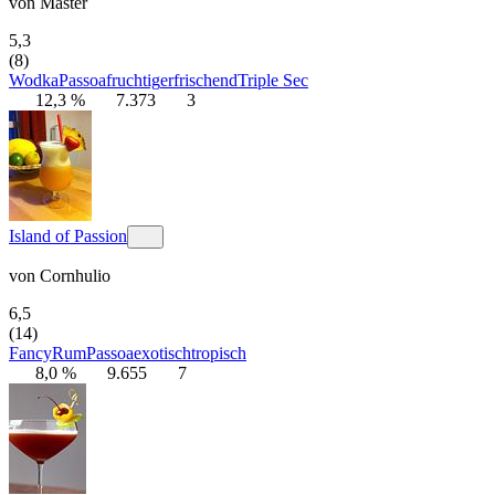
von
Master
5,3
(8)
Wodka
Passoa
fruchtig
erfrischend
Triple Sec
12,3 %
7.373
3
Island of Passion
von
Cornhulio
6,5
(14)
Fancy
Rum
Passoa
exotisch
tropisch
8,0 %
9.655
7