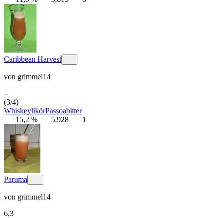
Caribbean Harvest
von
grimmel14
–
(3/4)
Whiskeylikör
Passoa
bitter
15,2 %
5.928
1
Paruma
von
grimmel14
6,3