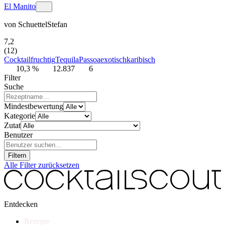
El Manito
von
SchuettelStefan
7,2
(12)
Cocktail
fruchtig
Tequila
Passoa
exotisch
karibisch
10,3 %
12.837
6
Filter
Suche
Mindestbewertung
Kategorie
Zutat
Benutzer
Filtern
Alle Filter zurücksetzen
Entdecken
Rezepte