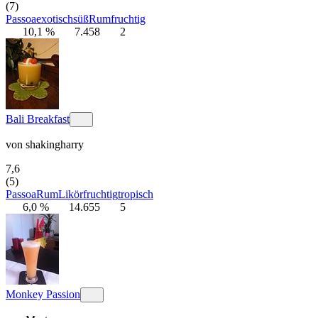
(7)
Passoa
exotisch
süß
Rum
fruchtig
10,1 %
7.458
2
Bali Breakfast
von
shakingharry
7,6
(5)
Passoa
Rum
Likör
fruchtig
tropisch
6,0 %
14.655
5
Monkey Passion