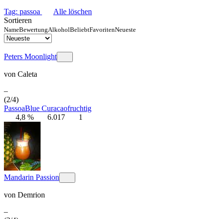
Tag: passoa
Alle löschen
Sortieren
Name
Bewertung
Alkohol
Beliebt
Favoriten
Neueste
Peters Moonlight
von
Caleta
–
(2/4)
Passoa
Blue Curacao
fruchtig
4,8 %
6.017
1
Mandarin Passion
von
Demrion
–