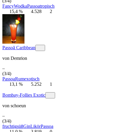
(3/4)
Fancy
Wodka
Passoa
tropisch
15,4 %
4.528
2
Passoã Caribbean
von
Demrion
–
(3/4)
Passoa
Rum
exotisch
13,1 %
5.252
1
Bombay-Follies Exotic
von
schoeun
–
(3/4)
fruchtig
süß
Gin
Likör
Passoa
11,0 %
3.819
0