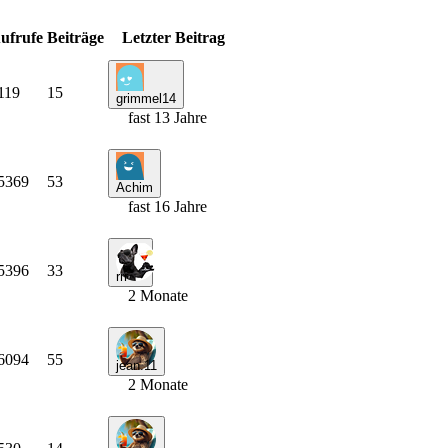
ufrufe
Beiträge
Letzter Beitrag
119
15
grimmel14
fast 13 Jahre
5369
53
Achim
fast 16 Jahre
5396
33
rrr
2 Monate
6094
55
jean.11
2 Monate