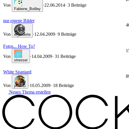
Von
·
22.06.2014
· 3 Beiträge
Fabiene_Boilley
nur eigene Bilder
4
Von
·
12.04.2009
· 9 Beiträge
el_muerte
Fotos... How To?
1
Von
·
14.04.2009
· 31 Beiträge
stresser
White Spaniard
8
Von
·
10.05.2009
· 18 Beiträge
jean.11
Neues Thema erstellen