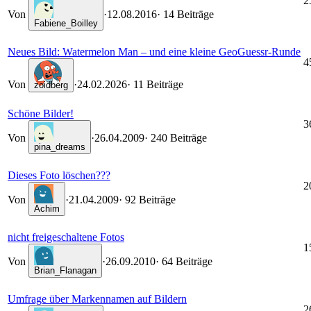
2
Von
·
12.08.2016
· 14 Beiträge
Fabiene_Boilley
Neues Bild: Watermelon Man – und eine kleine GeoGuessr-Runde
4
Von
·
24.02.2026
· 11 Beiträge
zoidberg
Schöne Bilder!
3
Von
·
26.04.2009
· 240 Beiträge
pina_dreams
Dieses Foto löschen???
2
Von
·
21.04.2009
· 92 Beiträge
Achim
nicht freigeschaltene Fotos
1
Von
·
26.09.2010
· 64 Beiträge
Brian_Flanagan
Umfrage über Markennamen auf Bildern
2