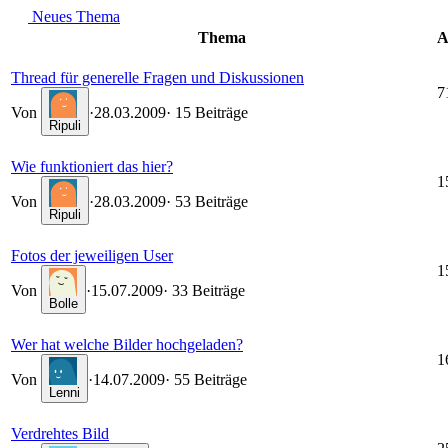
Neues Thema
Thema
A
Thread für generelle Fragen und Diskussionen
7
Von
·
28.03.2009
· 15 Beiträge
Ripuli
Wie funktioniert das hier?
1
Von
·
28.03.2009
· 53 Beiträge
Ripuli
Fotos der jeweiligen User
1
Von
·
15.07.2009
· 33 Beiträge
Bolle
Wer hat welche Bilder hochgeladen?
1
Von
·
14.07.2009
· 55 Beiträge
Lenni
Verdrehtes Bild