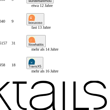
wunderbarerholu
etwa 12 Jahre
040
9
boxuxoso
fast 13 Jahre
5157
31
Itiswhatitis
mehr als 14 Jahre
958
18
TravisX5
mehr als 16 Jahre