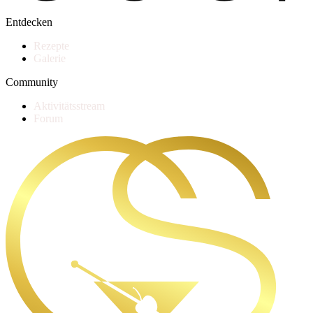
Entdecken
Rezepte
Galerie
Community
Aktivitätsstream
Forum