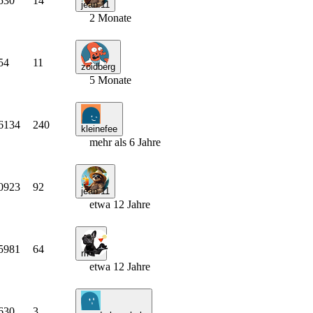
530
14
jean.11
2 Monate
54
11
zoidberg
5 Monate
6134
240
kleinefee
mehr als 6 Jahre
0923
92
jean.11
etwa 12 Jahre
5981
64
rrr
etwa 12 Jahre
630
3