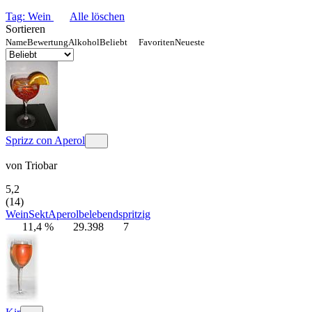
Tag: Wein
Alle löschen
Sortieren
Name
Bewertung
Alkohol
Beliebt
Favoriten
Neueste
Sprizz con Aperol
von
Triobar
5,2
(14)
Wein
Sekt
Aperol
belebend
spritzig
11,4 %
29.398
7