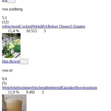
Kir
von
zoidberg
5,1
(12)
erfrischend
Cocktail
Wein
IBA
Before Dinner
2-Zutaten
11,4 %
10.515
5
Mai-Bowle
von
rrr
9,6
(5)
Wein
Sekt
fruchtig
erfrischend
belebend
Klassiker
Bowle
spritzig
11,9 %
9.492
2