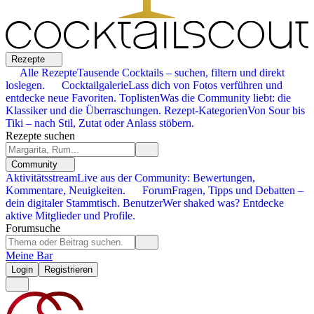
Rezepte
Alle Rezepte
Tausende Cocktails – suchen, filtern und direkt
loslegen.
Cocktailgalerie
Lass dich von Fotos verführen und
entdecke neue Favoriten.
Toplisten
Was die Community liebt: die
Klassiker und die Überraschungen.
Rezept-Kategorien
Von Sour bis
Tiki – nach Stil, Zutat oder Anlass stöbern.
Rezepte suchen
Community
Aktivitätsstream
Live aus der Community: Bewertungen,
Kommentare, Neuigkeiten.
Forum
Fragen, Tipps und Debatten –
dein digitaler Stammtisch.
Benutzer
Wer shaked was? Entdecke
aktive Mitglieder und Profile.
Forumsuche
Meine Bar
Login
Registrieren