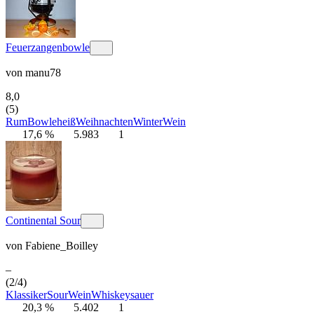
Feuerzangenbowle
von
manu78
8,0
(5)
Rum
Bowle
heiß
Weihnachten
Winter
Wein
17,6 %
5.983
1
Continental Sour
von
Fabiene_Boilley
–
(2/4)
Klassiker
Sour
Wein
Whiskey
sauer
20,3 %
5.402
1