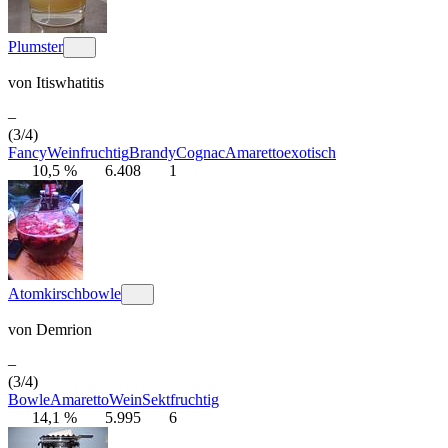
Plumster
von
Itiswhatitis
–
(3/4)
Fancy
Wein
fruchtig
Brandy
Cognac
Amaretto
exotisch
10,5 %
6.408
1
Atomkirschbowle
von
Demrion
–
(3/4)
Bowle
Amaretto
Wein
Sekt
fruchtig
14,1 %
5.995
6