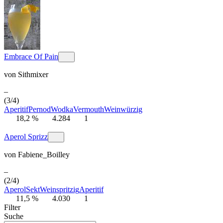
Embrace Of Pain
von
Sithmixer
–
(3/4)
Aperitif
Pernod
Wodka
Vermouth
Wein
würzig
18,2 %
4.284
1
Aperol Sprizz
von
Fabiene_Boilley
–
(2/4)
Aperol
Sekt
Wein
spritzig
Aperitif
11,5 %
4.030
1
Filter
Suche