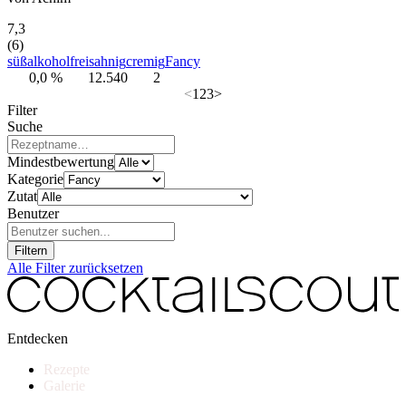
7,3
(6)
süß
alkoholfrei
sahnig
cremig
Fancy
0,0 %
12.540
2
<
1
2
3
>
Filter
Suche
Mindestbewertung
Kategorie
Zutat
Benutzer
Filtern
Alle Filter zurücksetzen
Entdecken
Rezepte
Galerie