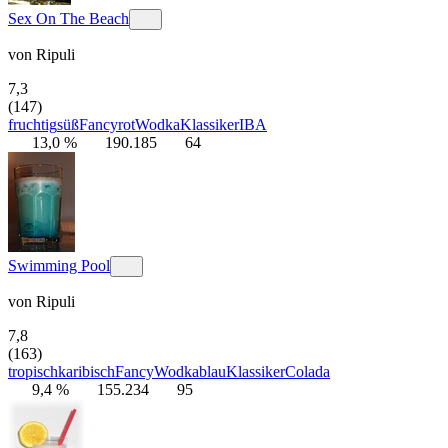
Sex On The Beach
von
Ripuli
7,3
(147)
fruchtig
süß
Fancy
rot
Wodka
Klassiker
IBA
13,0 %
190.185
64
Swimming Pool
von
Ripuli
7,8
(163)
tropisch
karibisch
Fancy
Wodka
blau
Klassiker
Colada
9,4 %
155.234
95