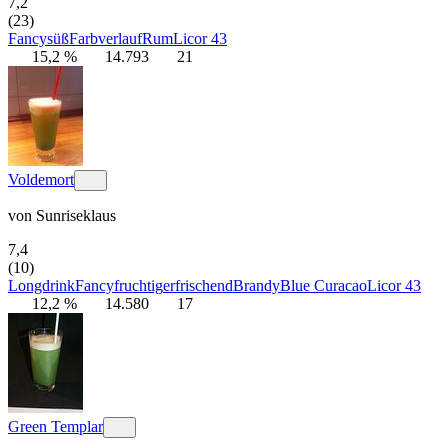
7,2
(23)
Fancy
süß
Farbverlauf
Rum
Licor 43
15,2 %
14.793
21
Voldemort
von
Sunriseklaus
7,4
(10)
Longdrink
Fancy
fruchtig
erfrischend
Brandy
Blue Curacao
Licor 43
12,2 %
14.580
17
Green Templar