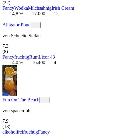
(22)
Fancy
Wodka
Milch
sahnig
Irish Cream
14,8 %
17.000
12
Alligator Pond
von
SchuettelStefan
7,3
(8)
Fancy
fruchtig
Rum
Licor 43
14,0 %
16.400
4
Fun On The Beach
von
spacerobbi
7,9
(18)
alkoholfrei
fruchtig
Fancy