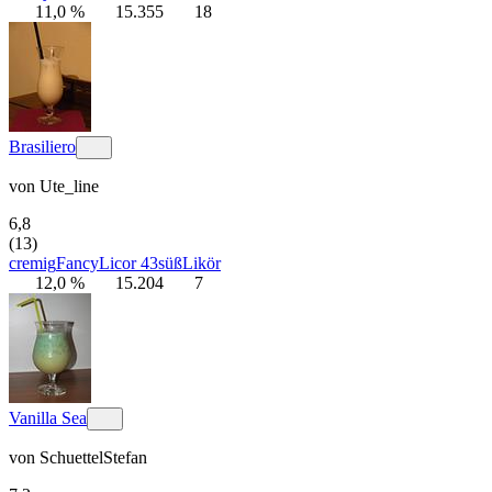
11,0 %
15.355
18
Brasiliero
von
Ute_line
6,8
(13)
cremig
Fancy
Licor 43
süß
Likör
12,0 %
15.204
7
Vanilla Sea
von
SchuettelStefan