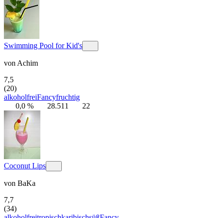
Swimming Pool for Kid's
von
Achim
7,5
(20)
alkoholfrei
Fancy
fruchtig
0,0 %
28.511
22
Coconut Lips
von
BaKa
7,7
(34)
alkoholfrei
tropisch
karibisch
süß
Fancy