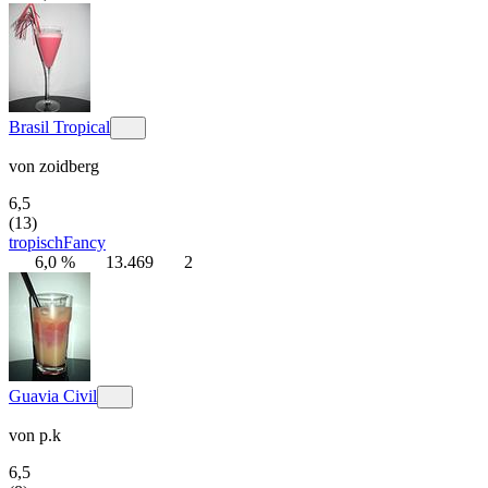
Brasil Tropical
von
zoidberg
6,5
(13)
tropisch
Fancy
6,0 %
13.469
2
Guavia Civil
von
p.k
6,5