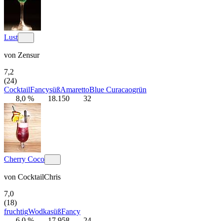
Lust
von
Zensur
7,2
(24)
Cocktail
Fancy
süß
Amaretto
Blue Curacao
grün
8,0 %
18.150
32
Cherry Coco
von
CocktailChris
7,0
(18)
fruchtig
Wodka
süß
Fancy
6,0 %
17.958
24