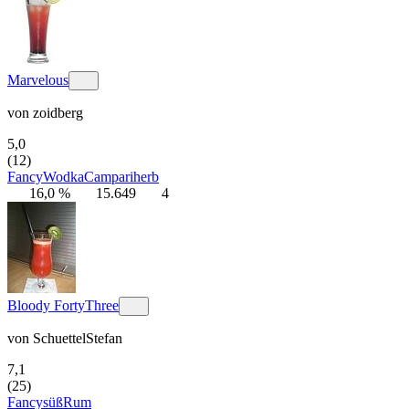
Marvelous
von
zoidberg
5,0
(12)
Fancy
Wodka
Campari
herb
16,0 %
15.649
4
Bloody FortyThree
von
SchuettelStefan
7,1
(25)
Fancy
süß
Rum