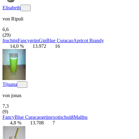
Elisabeth
von
Ripuli
6,6
(29)
fruchtig
Fancy
grün
Gin
Blue Curacao
Apricot Brandy
14,0 %
13.972
16
Tijuana
von
jonas
7,3
(9)
Fancy
Blue Curacao
grün
exotisch
süß
Malibu
4,8 %
13.708
7