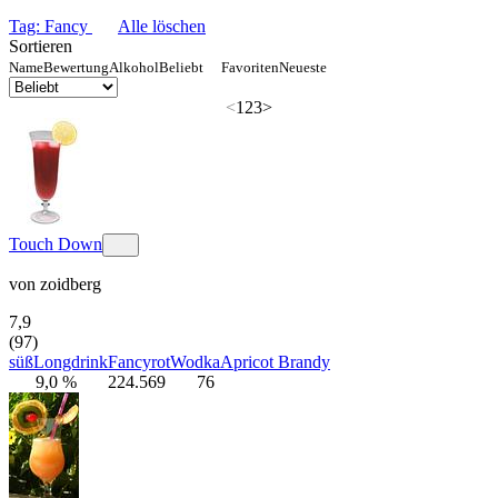
Tag: Fancy
Alle löschen
Sortieren
Name
Bewertung
Alkohol
Beliebt
Favoriten
Neueste
<
1
2
3
>
Touch Down
von
zoidberg
7,9
(97)
süß
Longdrink
Fancy
rot
Wodka
Apricot Brandy
9,0 %
224.569
76