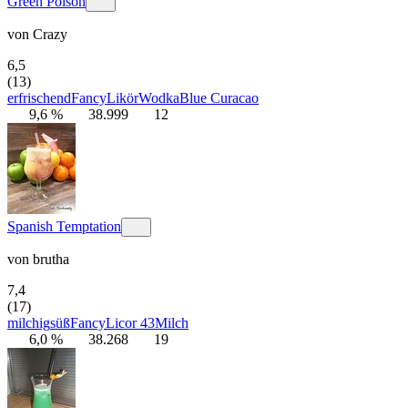
Green Poison
von
Crazy
6,5
(13)
erfrischend
Fancy
Likör
Wodka
Blue Curacao
9,6 %
38.999
12
Spanish Temptation
von
brutha
7,4
(17)
milchig
süß
Fancy
Licor 43
Milch
6,0 %
38.268
19