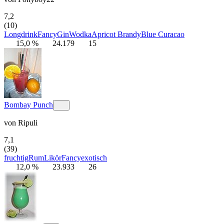
7,2
(10)
Longdrink
Fancy
Gin
Wodka
Apricot Brandy
Blue Curacao
15,0 %
24.179
15
Bombay Punch
von
Ripuli
7,1
(39)
fruchtig
Rum
Likör
Fancy
exotisch
12,0 %
23.933
26