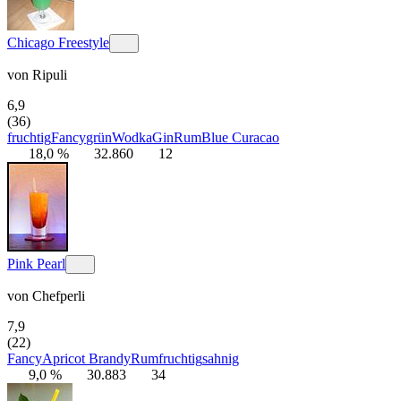
Chicago Freestyle
von
Ripuli
6,9
(36)
fruchtig
Fancy
grün
Wodka
Gin
Rum
Blue Curacao
18,0 %
32.860
12
Pink Pearl
von
Chefperli
7,9
(22)
Fancy
Apricot Brandy
Rum
fruchtig
sahnig
9,0 %
30.883
34