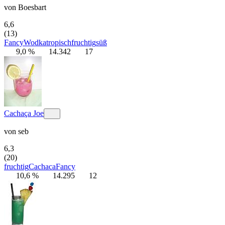
von
Boesbart
6,6
(13)
Fancy
Wodka
tropisch
fruchtig
süß
9,0 %
14.342
17
Cachaça Joe
von
seb
6,3
(20)
fruchtig
Cachaca
Fancy
10,6 %
14.295
12