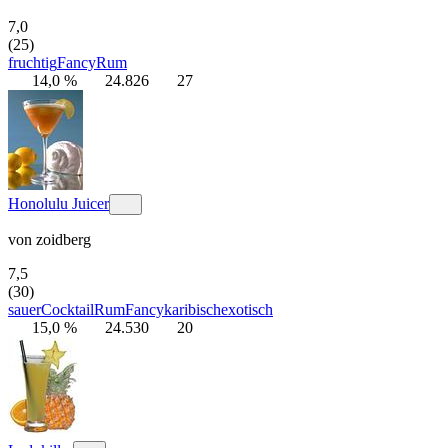
7,0
(25)
fruchtig
Fancy
Rum
14,0 %
24.826
27
Honolulu Juicer
von
zoidberg
7,5
(30)
sauer
Cocktail
Rum
Fancy
karibisch
exotisch
15,0 %
24.530
20