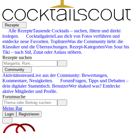
Rezepte
Alle Rezepte
Tausende Cocktails – suchen, filtern und direkt
loslegen.
Cocktailgalerie
Lass dich von Fotos verführen und
entdecke neue Favoriten.
Toplisten
Was die Community liebt: die
Klassiker und die Überraschungen.
Rezept-Kategorien
Von Sour bis
Tiki – nach Stil, Zutat oder Anlass stöbern.
Rezepte suchen
Community
Aktivitätsstream
Live aus der Community: Bewertungen,
Kommentare, Neuigkeiten.
Forum
Fragen, Tipps und Debatten –
dein digitaler Stammtisch.
Benutzer
Wer shaked was? Entdecke
aktive Mitglieder und Profile.
Forumsuche
Meine Bar
Login
Registrieren