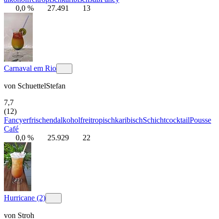
0,0 %
27.491
13
Carnaval em Rio
von
SchuettelStefan
7,7
(12)
Fancy
erfrischend
alkoholfrei
tropisch
karibisch
Schichtcocktail
Pousse
Café
0,0 %
25.929
22
Hurricane (2)
von
Stroh