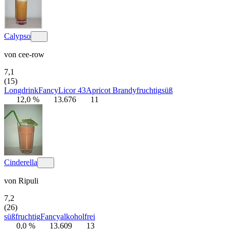
Calypso
von
cee-row
7,1
(15)
Longdrink
Fancy
Licor 43
Apricot Brandy
fruchtig
süß
12,0 %
13.676
11
Cinderella
von
Ripuli
7,2
(26)
süß
fruchtig
Fancy
alkoholfrei
0,0 %
13.609
13