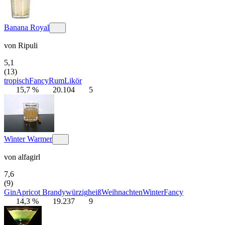
Banana Royal
von
Ripuli
5,1
(13)
tropisch
Fancy
Rum
Likör
15,7 %
20.104
5
Winter Warmer
von
alfagirl
7,6
(9)
Gin
Apricot Brandy
würzig
heiß
Weihnachten
Winter
Fancy
14,3 %
19.237
9