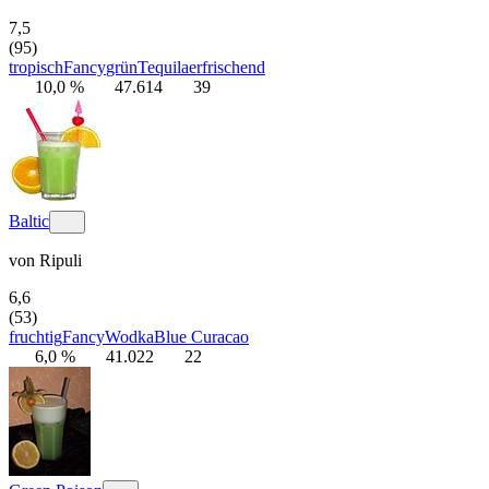
7,5
(95)
tropisch
Fancy
grün
Tequila
erfrischend
10,0 %
47.614
39
Baltic
von
Ripuli
6,6
(53)
fruchtig
Fancy
Wodka
Blue Curacao
6,0 %
41.022
22