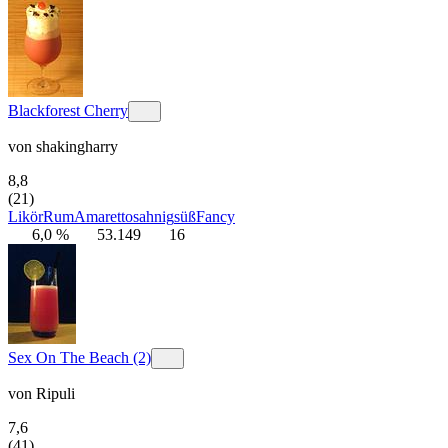
Blackforest Cherry
von
shakingharry
8,8
(21)
Likör
Rum
Amaretto
sahnig
süß
Fancy
6,0 %
53.149
16
Sex On The Beach (2)
von
Ripuli
7,6
(41)