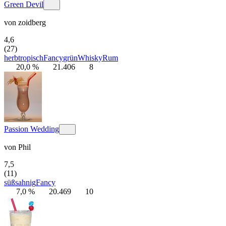
Green Devil
von
zoidberg
4,6
(27)
herb
tropisch
Fancy
grün
Whisky
Rum
20,0 %
21.406
8
Passion Wedding
von
Phil
7,5
(11)
süß
sahnig
Fancy
7,0 %
20.469
10