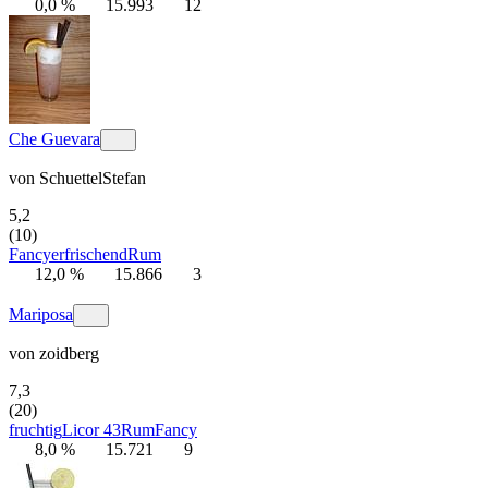
0,0 %
15.993
12
Che Guevara
von
SchuettelStefan
5,2
(10)
Fancy
erfrischend
Rum
12,0 %
15.866
3
Mariposa
von
zoidberg
7,3
(20)
fruchtig
Licor 43
Rum
Fancy
8,0 %
15.721
9