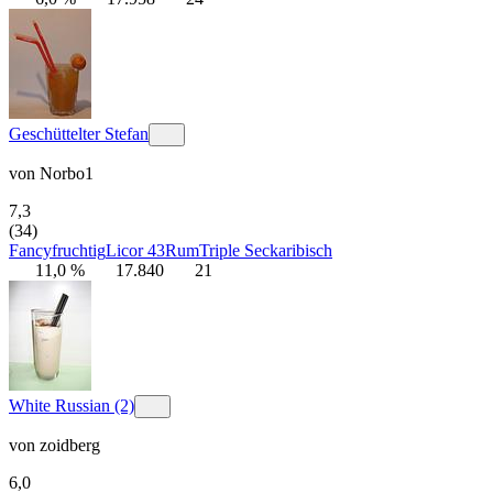
Geschüttelter Stefan
von
Norbo1
7,3
(34)
Fancy
fruchtig
Licor 43
Rum
Triple Sec
karibisch
11,0 %
17.840
21
White Russian (2)
von
zoidberg
6,0