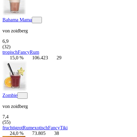
Bahama Mama
von
zoidberg
6,9
(32)
tropisch
Fancy
Rum
15,0 %
106.423
29
Zombie
von
zoidberg
7,4
(55)
fruchtig
rot
Rum
exotisch
Fancy
Tiki
24,0 %
73.805
38