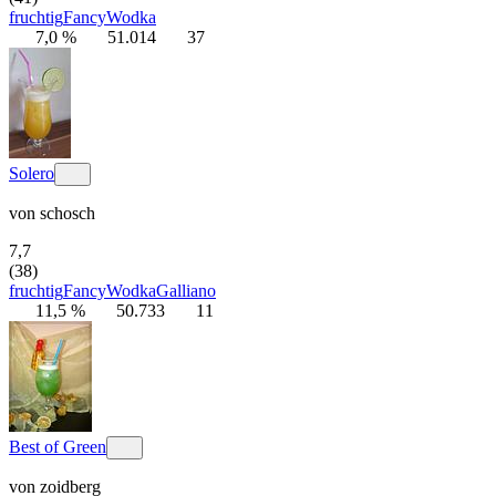
fruchtig
Fancy
Wodka
7,0 %
51.014
37
Solero
von
schosch
7,7
(38)
fruchtig
Fancy
Wodka
Galliano
11,5 %
50.733
11
Best of Green
von
zoidberg