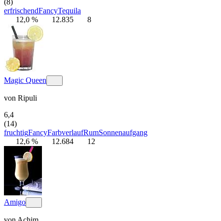
(8)
erfrischend
Fancy
Tequila
12,0 %
12.835
8
Magic Queen
von
Ripuli
6,4
(14)
fruchtig
Fancy
Farbverlauf
Rum
Sonnenaufgang
12,6 %
12.684
12
Amigo
von
Achim