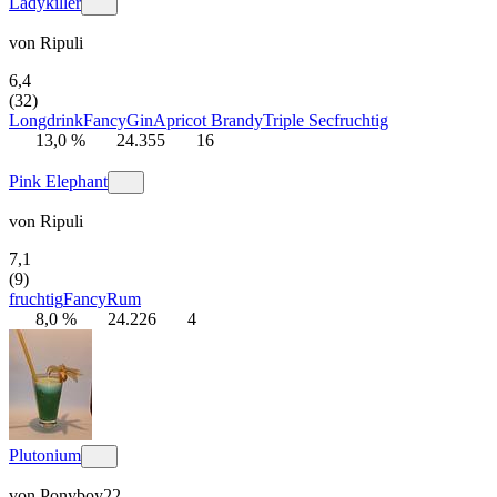
Ladykiller
von
Ripuli
6,4
(32)
Longdrink
Fancy
Gin
Apricot Brandy
Triple Sec
fruchtig
13,0 %
24.355
16
Pink Elephant
von
Ripuli
7,1
(9)
fruchtig
Fancy
Rum
8,0 %
24.226
4
Plutonium
von
Ponyboy22