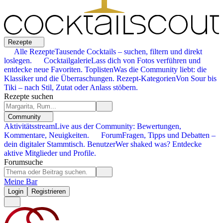
Rezepte
Alle Rezepte
Tausende Cocktails – suchen, filtern und direkt
loslegen.
Cocktailgalerie
Lass dich von Fotos verführen und
entdecke neue Favoriten.
Toplisten
Was die Community liebt: die
Klassiker und die Überraschungen.
Rezept-Kategorien
Von Sour bis
Tiki – nach Stil, Zutat oder Anlass stöbern.
Rezepte suchen
Community
Aktivitätsstream
Live aus der Community: Bewertungen,
Kommentare, Neuigkeiten.
Forum
Fragen, Tipps und Debatten –
dein digitaler Stammtisch.
Benutzer
Wer shaked was? Entdecke
aktive Mitglieder und Profile.
Forumsuche
Meine Bar
Login
Registrieren