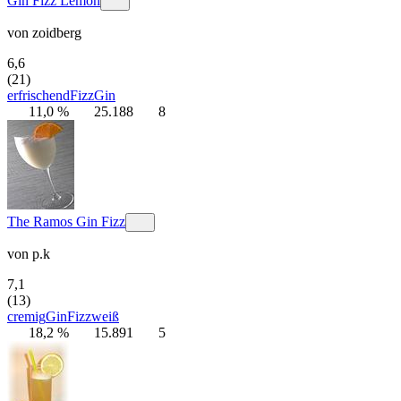
Gin Fizz Lemon
von
zoidberg
6,6
(21)
erfrischend
Fizz
Gin
11,0 %
25.188
8
The Ramos Gin Fizz
von
p.k
7,1
(13)
cremig
Gin
Fizz
weiß
18,2 %
15.891
5