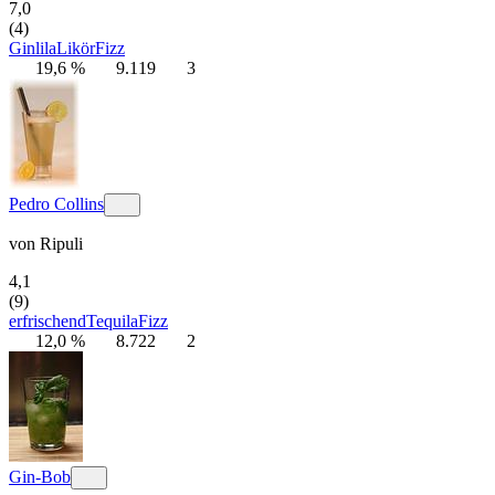
7,0
(4)
Gin
lila
Likör
Fizz
19,6 %
9.119
3
Pedro Collins
von
Ripuli
4,1
(9)
erfrischend
Tequila
Fizz
12,0 %
8.722
2
Gin-Bob