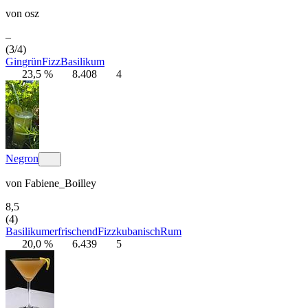
von
osz
–
(3/4)
Gin
grün
Fizz
Basilikum
23,5 %
8.408
4
Negron
von
Fabiene_Boilley
8,5
(4)
Basilikum
erfrischend
Fizz
kubanisch
Rum
20,0 %
6.439
5