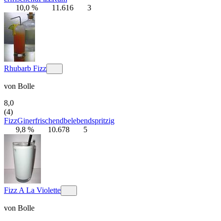
10,0 %
11.616
3
Rhubarb Fizz
von
Bolle
8,0
(4)
Fizz
Gin
erfrischend
belebend
spritzig
9,8 %
10.678
5
Fizz A La Violette
von
Bolle