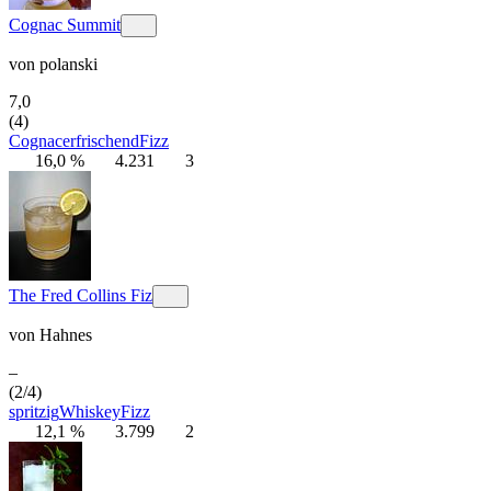
Cognac Summit
von
polanski
7,0
(4)
Cognac
erfrischend
Fizz
16,0 %
4.231
3
The Fred Collins Fiz
von
Hahnes
–
(2/4)
spritzig
Whiskey
Fizz
12,1 %
3.799
2