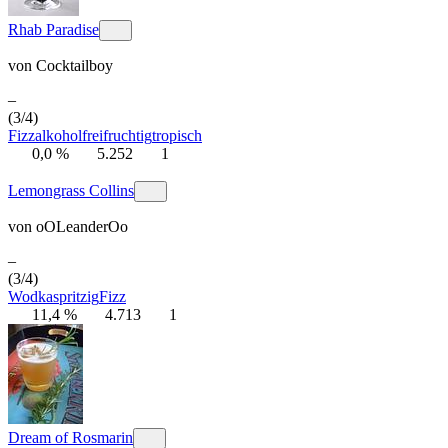
Rhab Paradise
von
Cocktailboy
–
(3/4)
Fizz
alkoholfrei
fruchtig
tropisch
0,0 %
5.252
1
Lemongrass Collins
von
oOLeanderOo
–
(3/4)
Wodka
spritzig
Fizz
11,4 %
4.713
1
Dream of Rosmarin