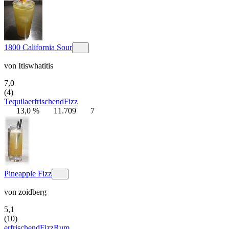
1800 California Sour
von
Itiswhatitis
7,0
(4)
Tequila
erfrischend
Fizz
13,0 %
11.709
7
Pineapple Fizz
von
zoidberg
5,1
(10)
erfrischend
Fizz
Rum