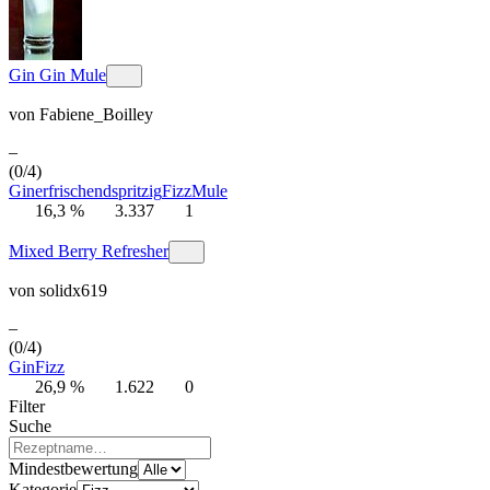
Gin Gin Mule
von
Fabiene_Boilley
–
(0/4)
Gin
erfrischend
spritzig
Fizz
Mule
16,3 %
3.337
1
Mixed Berry Refresher
von
solidx619
–
(0/4)
Gin
Fizz
26,9 %
1.622
0
Filter
Suche
Mindestbewertung
Kategorie