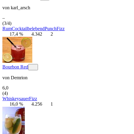
von
karl_arsch
–
(3/4)
Rum
Cocktail
belebend
Punch
Fizz
17,4 %
4.342
2
Bourbon Red
von
Demrion
6,0
(4)
Whiskey
sauer
Fizz
16,0 %
4.256
1