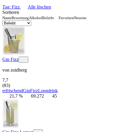
Tag: Fizz
Alle löschen
Sortieren
Name
Bewertung
Alkohol
Beliebt
Favoriten
Neueste
Gin Fizz
von
zoidberg
7,7
(83)
erfrischend
Gin
Fizz
Longdrink
21,7 %
69.272
45