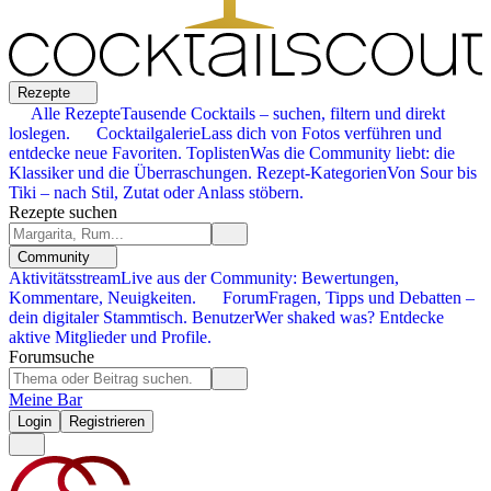
Rezepte
Alle Rezepte
Tausende Cocktails – suchen, filtern und direkt
loslegen.
Cocktailgalerie
Lass dich von Fotos verführen und
entdecke neue Favoriten.
Toplisten
Was die Community liebt: die
Klassiker und die Überraschungen.
Rezept-Kategorien
Von Sour bis
Tiki – nach Stil, Zutat oder Anlass stöbern.
Rezepte suchen
Community
Aktivitätsstream
Live aus der Community: Bewertungen,
Kommentare, Neuigkeiten.
Forum
Fragen, Tipps und Debatten –
dein digitaler Stammtisch.
Benutzer
Wer shaked was? Entdecke
aktive Mitglieder und Profile.
Forumsuche
Meine Bar
Login
Registrieren