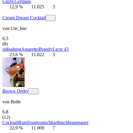
Gin
St.Germain
12,9 %
11.025
3
Cream Dream Cocktail
von
Ute_line
6,5
(8)
süß
sahnig
Amaretto
Brandy
Licor 43
23,6 %
11.022
3
Brown Derby
von
Bolle
6,8
(12)
Cocktail
Rum
Sour
tropisch
karibisch
braun
sauer
22,9 %
11.009
7