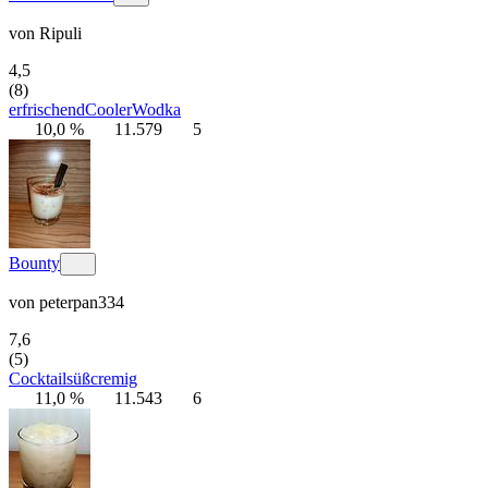
von
Ripuli
4,5
(8)
erfrischend
Cooler
Wodka
10,0 %
11.579
5
Bounty
von
peterpan334
7,6
(5)
Cocktail
süß
cremig
11,0 %
11.543
6