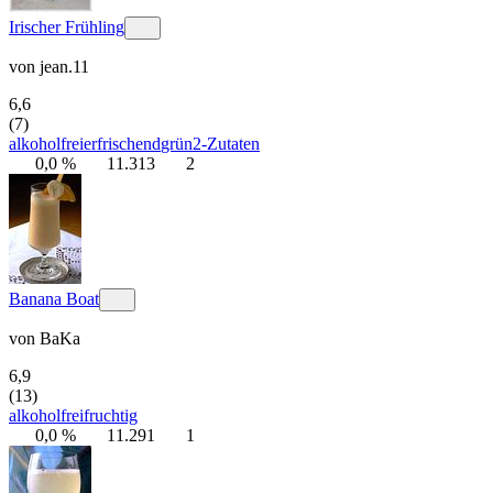
Irischer Frühling
von
jean.11
6,6
(7)
alkoholfrei
erfrischend
grün
2-Zutaten
0,0 %
11.313
2
Banana Boat
von
BaKa
6,9
(13)
alkoholfrei
fruchtig
0,0 %
11.291
1