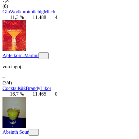
7,8
(8)
Gin
Wodka
rot
milchig
Milch
11,3 %
11.488
4
Apfelkorn-Martini
von
ingoj
–
(3/4)
Cocktail
süß
Brandy
Likör
16,7 %
11.465
0
Absinth Sour