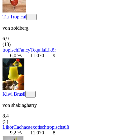
Tia Tropical
von
zoidberg
6,9
(13)
tropisch
Fancy
Tequila
Likör
6,0 %
11.070
9
Kiwi Brasil
von
shakingharry
8,4
(5)
Likör
Cachaca
exotisch
tropisch
süß
9,2 %
11.070
8