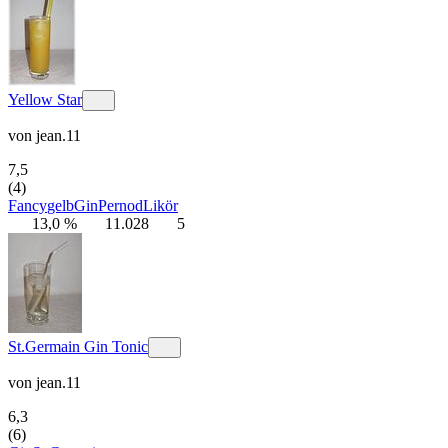
Yellow Star
von
jean.11
7,5
(4)
Fancy
gelb
Gin
Pernod
Likör
13,0 %
11.028
5
St.Germain Gin Tonic
von
jean.11
6,3
(6)