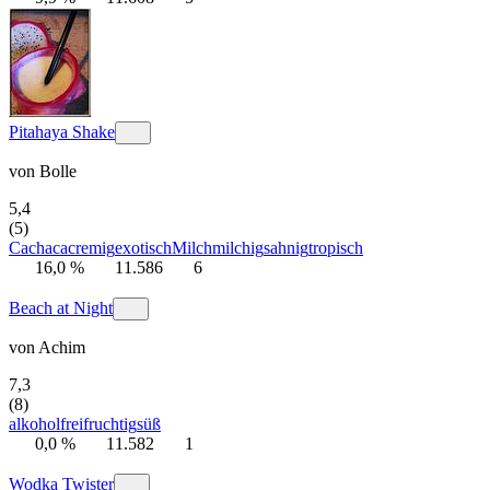
Pitahaya Shake
von
Bolle
5,4
(5)
Cachaca
cremig
exotisch
Milch
milchig
sahnig
tropisch
16,0 %
11.586
6
Beach at Night
von
Achim
7,3
(8)
alkoholfrei
fruchtig
süß
0,0 %
11.582
1
Wodka Twister