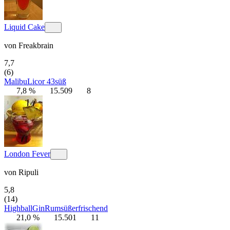
Liquid Cake
von
Freakbrain
7,7
(6)
Malibu
Licor 43
süß
7,8 %
15.509
8
London Fever
von
Ripuli
5,8
(14)
Highball
Gin
Rum
süß
erfrischend
21,0 %
15.501
11