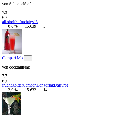
von
SchuettelStefan
7,3
(8)
alkoholfrei
fruchtig
süß
0,0 %
15.639
3
Campari Mix
von
cocktailfreak
7,7
(6)
fruchtig
bitter
Campari
Longdrink
Daisy
rot
2,0 %
15.632
14