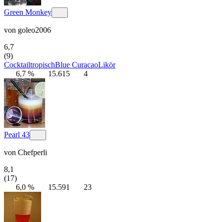
Green Monkey
von
goleo2006
6,7
(9)
Cocktail
tropisch
Blue Curacao
Likör
6,7 %
15.615
4
Pearl 43
von
Chefperli
8,1
(17)
6,0 %
15.591
23