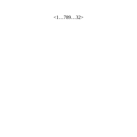
<
1
…
7
8
9
…
32
>