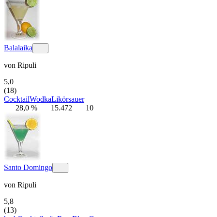
Balalaika
von
Ripuli
5,0
(18)
Cocktail
Wodka
Likör
sauer
28,0 %
15.472
10
Santo Domingo
von
Ripuli
5,8
(13)