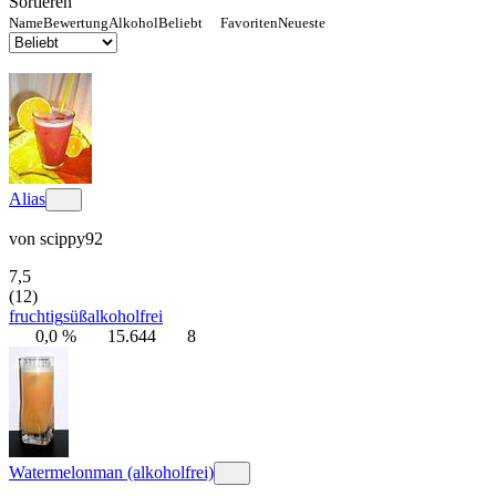
Sortieren
Name
Bewertung
Alkohol
Beliebt
Favoriten
Neueste
Alias
von
scippy92
7,5
(12)
fruchtig
süß
alkoholfrei
0,0 %
15.644
8
Watermelonman (alkoholfrei)