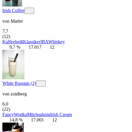
Irish Coffee
von
Marler
7,7
(12)
Kaffee
heiß
Klassiker
IBA
Whiskey
9,7 %
17.017
12
White Russian (2)
von
zoidberg
6,0
(22)
Fancy
Wodka
Milch
sahnig
Irish Cream
14,8 %
17.001
12