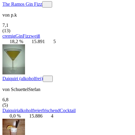
The Ramos Gin Fizz
von
p.k
7,1
(13)
cremig
Gin
Fizz
weiß
18,2 %
15.891
5
Daiquiri (alkoholfrei)
von
SchuettelStefan
6,8
(5)
Daiquiri
alkoholfrei
erfrischend
Cocktail
0,0 %
15.886
4