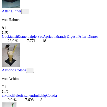
After Dinner
von
Hahnes
8,1
(19)
Cocktail
süß
sauer
Triple Sec
Apricot Brandy
Digestif
After Dinner
23,0 %
17.771
18
Almond Colada
von
Achim
7,1
(17)
alkoholfrei
erfrischend
milchig
Colada
0,0 %
17.698
8