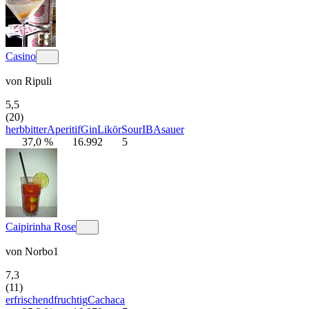
Casino
von
Ripuli
5,5
(20)
herb
bitter
Aperitif
Gin
Likör
Sour
IBA
sauer
37,0 %
16.992
5
Caipirinha Rose
von
Norbo1
7,3
(11)
erfrischend
fruchtig
Cachaca