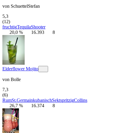
von
SchuettelStefan
5,3
(12)
fruchtig
Tequila
Shooter
20,0 %
16.393
8
Elderflower Mojito
von
Bolle
7,3
(6)
Rum
St.Germain
kubanisch
Sekt
spritzig
Collins
26,7 %
16.374
8