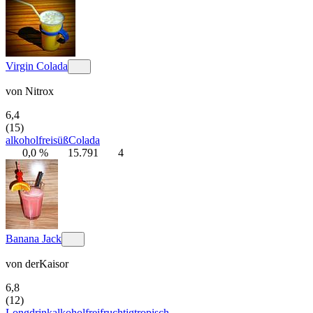
Virgin Colada
von
Nitrox
6,4
(15)
alkoholfrei
süß
Colada
0,0 %
15.791
4
Banana Jack
von
derKaisor
6,8
(12)
Longdrink
alkoholfrei
fruchtig
tropisch