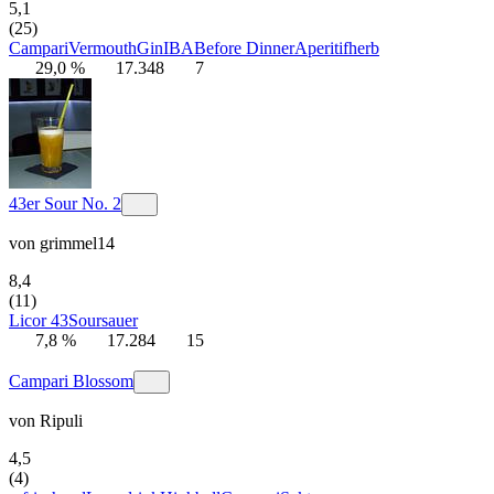
5,1
(25)
Campari
Vermouth
Gin
IBA
Before Dinner
Aperitif
herb
29,0 %
17.348
7
43er Sour No. 2
von
grimmel14
8,4
(11)
Licor 43
Sour
sauer
7,8 %
17.284
15
Campari Blossom
von
Ripuli
4,5
(4)