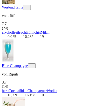
Westend Girls
von
cliff
7,7
(24)
alkoholfrei
fruchtig
milchig
Milch
0,0 %
16.235
19
Blue Champagne
von
Ripuli
3,7
(14)
herb
Cocktail
blau
Champagner
Wodka
16,7 %
16.198
0