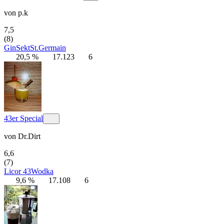
von
p.k
7,5
(8)
Gin
Sekt
St.Germain
20,5 %
17.123
6
43er Special
von
Dr.Dirt
6,6
(7)
Licor 43
Wodka
9,6 %
17.108
6