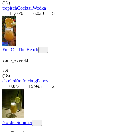
(12)
tropisch
Cocktail
Wodka
11,0 %
16.020
5
Fun On The Beach
von
spacerobbi
7,9
(18)
alkoholfrei
fruchtig
Fancy
0,0 %
15.993
12
Nordic Summer