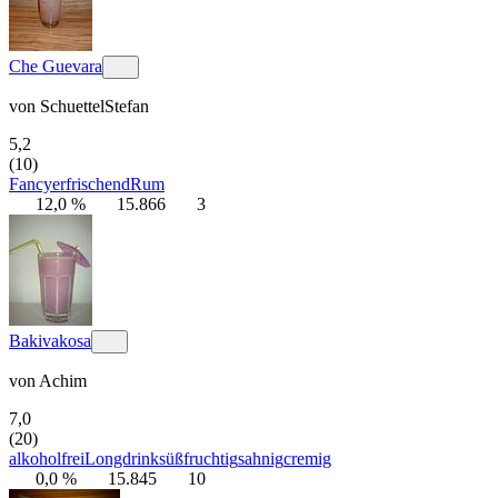
Che Guevara
von
SchuettelStefan
5,2
(10)
Fancy
erfrischend
Rum
12,0 %
15.866
3
Bakivakosa
von
Achim
7,0
(20)
alkoholfrei
Longdrink
süß
fruchtig
sahnig
cremig
0,0 %
15.845
10