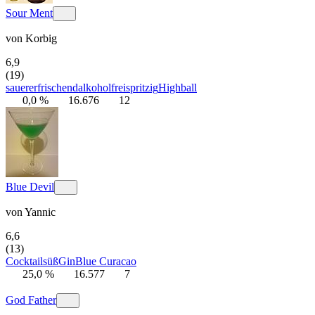
Sour Ment
von
Korbig
6,9
(19)
sauer
erfrischend
alkoholfrei
spritzig
Highball
0,0 %
16.676
12
Blue Devil
von
Yannic
6,6
(13)
Cocktail
süß
Gin
Blue Curacao
25,0 %
16.577
7
God Father