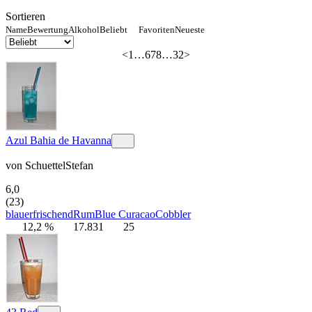
Sortieren
Name
Bewertung
Alkohol
Beliebt
Favoriten
Neueste
<
1
…
6
7
8
…
32
>
Azul Bahia de Havanna
von
SchuettelStefan
6,0
(23)
blau
erfrischend
Rum
Blue Curacao
Cobbler
12,2 %
17.831
25