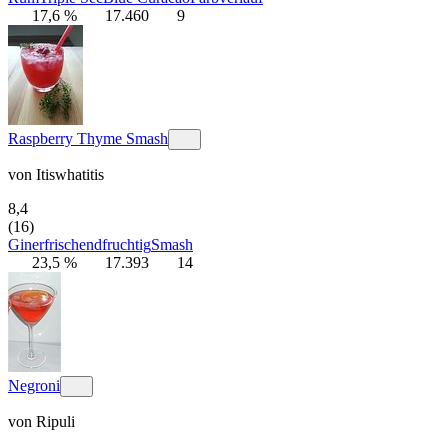
17,6 %
17.460
9
Raspberry Thyme Smash
von
Itiswhatitis
8,4
(16)
Gin
erfrischend
fruchtig
Smash
23,5 %
17.393
14
Negroni
von
Ripuli