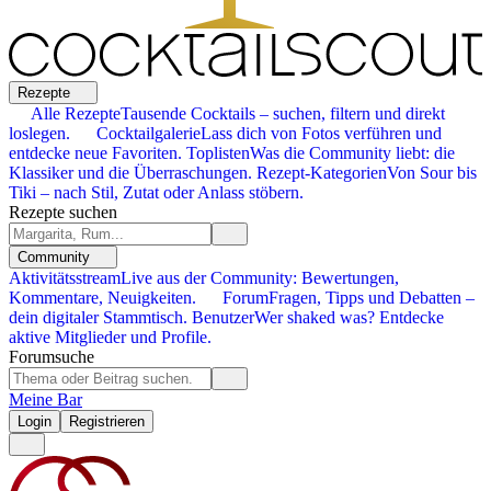
Rezepte
Alle Rezepte
Tausende Cocktails – suchen, filtern und direkt
loslegen.
Cocktailgalerie
Lass dich von Fotos verführen und
entdecke neue Favoriten.
Toplisten
Was die Community liebt: die
Klassiker und die Überraschungen.
Rezept-Kategorien
Von Sour bis
Tiki – nach Stil, Zutat oder Anlass stöbern.
Rezepte suchen
Community
Aktivitätsstream
Live aus der Community: Bewertungen,
Kommentare, Neuigkeiten.
Forum
Fragen, Tipps und Debatten –
dein digitaler Stammtisch.
Benutzer
Wer shaked was? Entdecke
aktive Mitglieder und Profile.
Forumsuche
Meine Bar
Login
Registrieren