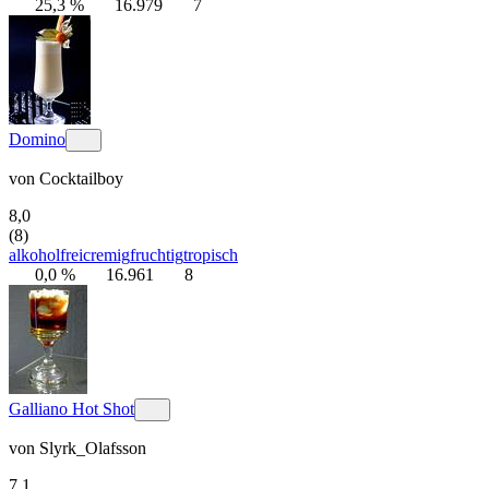
25,3 %
16.979
7
Domino
von
Cocktailboy
8,0
(8)
alkoholfrei
cremig
fruchtig
tropisch
0,0 %
16.961
8
Galliano Hot Shot
von
Slyrk_Olafsson
7,1