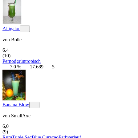
Alligator
von
Bolle
6,4
(10)
Pernod
grün
tropisch
7,0 %
17.689
5
Banana Blow
von
SmallAxe
6,0
(9)
Rum
Triple Sec
Blue Curacao
Farbverlauf