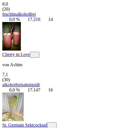
8,0
(20)
fruchtig
alkoholfrei
0,0 %
17.216
14
Cherry in Love
von
Achim
7,1
(30)
alkoholfrei
sahnig
süß
0,0 %
17.147
16
St. Germain Sektcocktail