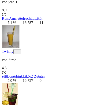
von
jean.11
8,0
(7)
Rum
Amaretto
fruchtig
Likör
7,1 %
16.787
11
Twinny
von
Stroh
4,8
(5)
süß
Longdrink
Likör
2-Zutaten
5,0 %
16.757
0