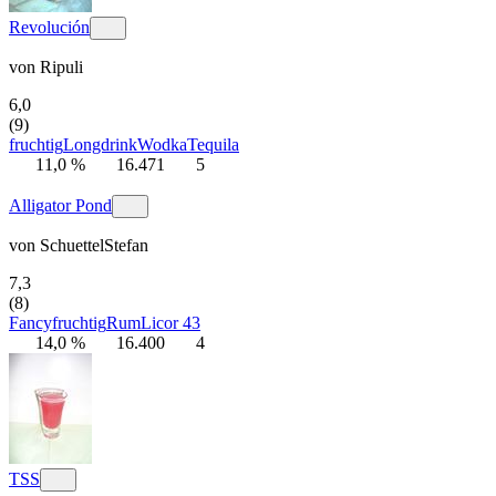
Revolución
von
Ripuli
6,0
(9)
fruchtig
Longdrink
Wodka
Tequila
11,0 %
16.471
5
Alligator Pond
von
SchuettelStefan
7,3
(8)
Fancy
fruchtig
Rum
Licor 43
14,0 %
16.400
4
TSS