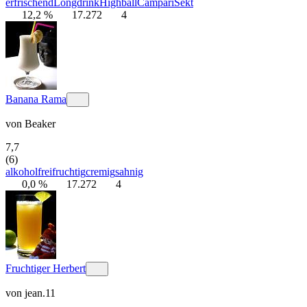
erfrischend
Longdrink
Highball
Campari
Sekt
12,2 %
17.272
4
Banana Rama
von
Beaker
7,7
(6)
alkoholfrei
fruchtig
cremig
sahnig
0,0 %
17.272
4
Fruchtiger Herbert
von
jean.11