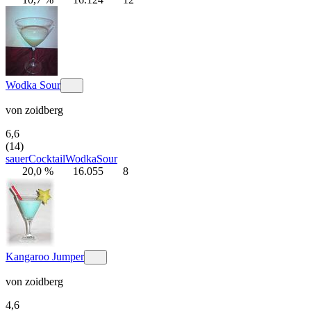
Wodka Sour
von
zoidberg
6,6
(14)
sauer
Cocktail
Wodka
Sour
20,0 %
16.055
8
Kangaroo Jumper
von
zoidberg
4,6