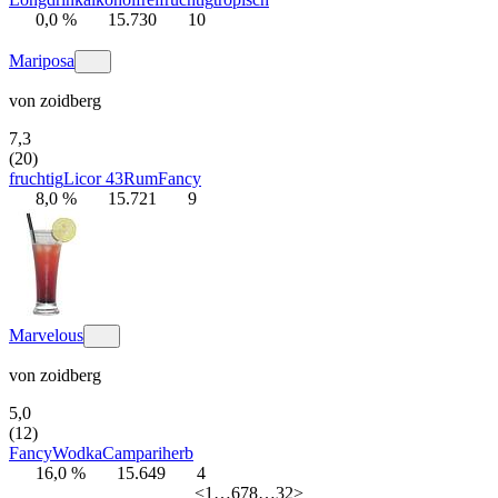
0,0 %
15.730
10
Mariposa
von
zoidberg
7,3
(20)
fruchtig
Licor 43
Rum
Fancy
8,0 %
15.721
9
Marvelous
von
zoidberg
5,0
(12)
Fancy
Wodka
Campari
herb
16,0 %
15.649
4
<
1
…
6
7
8
…
32
>