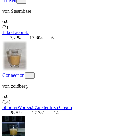
43 Red
von
Steambase
6,9
(7)
Likör
Licor 43
7,2 %
17.804
6
Connection
von
zoidberg
5,9
(14)
Shooter
Wodka
2-Zutaten
Irish Cream
28,5 %
17.781
14