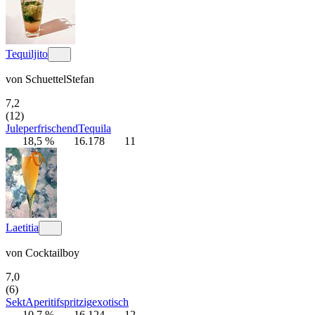
Tequiljito
von
SchuettelStefan
7,2
(12)
Julep
erfrischend
Tequila
18,5 %
16.178
11
Laetitia
von
Cocktailboy
7,0
(6)
Sekt
Aperitif
spritzig
exotisch
10,7 %
16.124
12