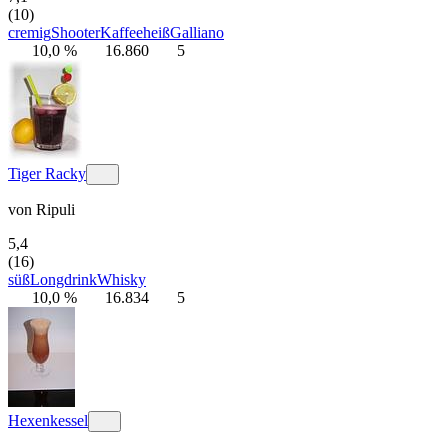
(10)
cremig
Shooter
Kaffee
heiß
Galliano
10,0 %
16.860
5
Tiger Racky
von
Ripuli
5,4
(16)
süß
Longdrink
Whisky
10,0 %
16.834
5
Hexenkessel