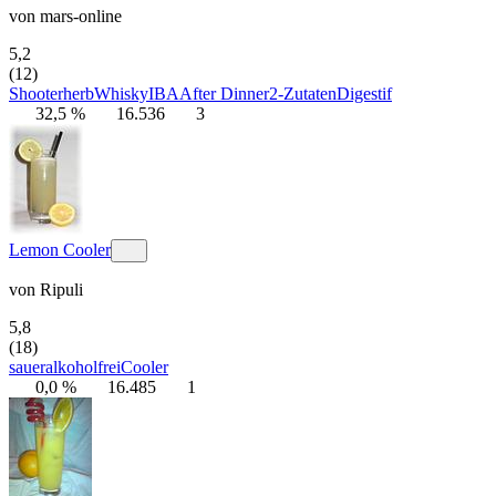
von
mars-online
5,2
(12)
Shooter
herb
Whisky
IBA
After Dinner
2-Zutaten
Digestif
32,5 %
16.536
3
Lemon Cooler
von
Ripuli
5,8
(18)
sauer
alkoholfrei
Cooler
0,0 %
16.485
1